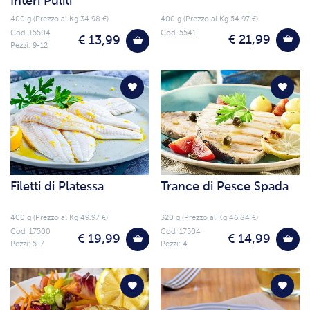
Interi Puliti
400 g (Prezzo al Kg 34.98 €)
400 g (Prezzo al Kg 54.97 €)
Cod. 15504
Cod. 5541
€ 21,99
€ 13,99
Pezzi: 9-12
Filetti di Platessa
Trance di Pesce Spada
400 g (Prezzo al Kg 49.97 €)
320 g (Prezzo al Kg 46.84 €)
Cod. 17500
Cod. 17504
€ 19,99
€ 14,99
Pezzi: 5-7
Pezzi: 4