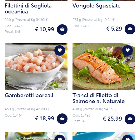
Filettini di Sogliola
Vongole Sgusciate
oceanica
200 g (Prezzo al Kg 54.95 €)
275 g (Prezzo al Kg 19.24 €)
Cod. 17473
Cod. 17492
€ 5,29
€ 10,99
Pezzi: 6-8
Gamberetti boreali
Tranci di Filetto di
Salmone al Naturale
450 g (Prezzo al Kg 42.20 €)
480 g (Prezzo al Kg 54.15 €)
Cod. 15464
Cod. 15493
€ 18,99
€ 25,99
Pezzi: 4