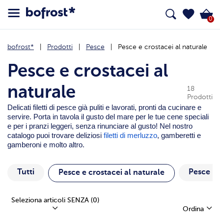
0
bofrost*
Prodotti
Pesce
Pesce e crostacei al naturale
Pesce e crostacei al
naturale
18
Prodotti
Delicati filetti di pesce già puliti e lavorati, pronti da cucinare e
servire. Porta in tavola il gusto del mare per le tue cene speciali
e per i pranzi leggeri, senza rinunciare al gusto! Nel nostro
catalogo puoi trovare deliziosi
filetti di merluzzo
, gamberetti e
gamberoni e molto altro.
Tutti
Pesce P
Pesce e crostacei al naturale
Seleziona articoli SENZA
(0)
Ordina