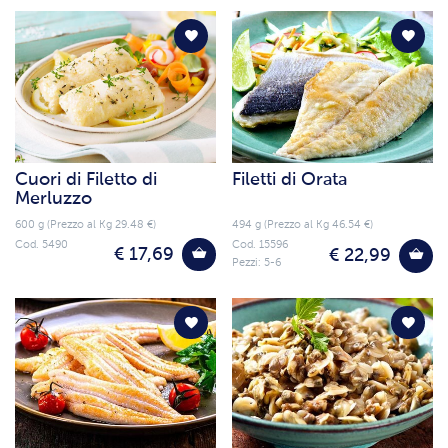
Cuori di Filetto di
Filetti di Orata
Merluzzo
600 g (Prezzo al Kg 29.48 €)
494 g (Prezzo al Kg 46.54 €)
Cod. 5490
Cod. 15596
€ 17,69
€ 22,99
Pezzi: 5-6