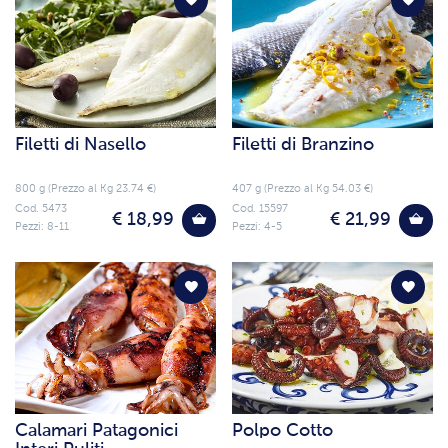
Filetti di Nasello
Filetti di Branzino
800 g (Prezzo al Kg 23.74 €)
407 g (Prezzo al Kg 54.03 €)
Cod. 5473
Cod. 15597
€ 18,99
€ 21,99
Pezzi: 8-11
Pezzi: 4-5
Calamari Patagonici
Polpo Cotto