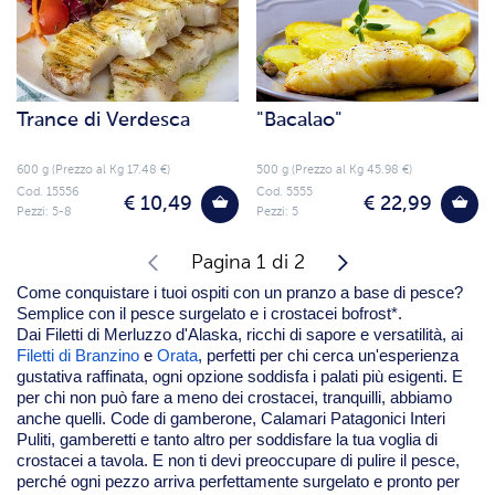
Trance di Verdesca
"Bacalao"
600 g (Prezzo al Kg 17.48 €)
500 g (Prezzo al Kg 45.98 €)
Cod. 15556
Cod. 5555
€ 10,49
€ 22,99
Pezzi: 5-8
Pezzi: 5
Pagina 1 di 2
Come conquistare i tuoi ospiti con un pranzo a base di pesce?
Semplice con il pesce surgelato e i crostacei bofrost*.
Dai Filetti di Merluzzo d'Alaska, ricchi di sapore e versatilità, ai
Filetti di Branzino
e
Orata
, perfetti per chi cerca un'esperienza
gustativa raffinata, ogni opzione soddisfa i palati più esigenti. E
per chi non può fare a meno dei crostacei, tranquilli, abbiamo
anche quelli.
Code di gamberone
,
Calamari Patagonici Interi
Puliti
, gamberetti e tanto altro per soddisfare la tua voglia di
crostacei a tavola. E non ti devi preoccupare di pulire il pesce,
perché ogni pezzo arriva perfettamente surgelato e pronto per