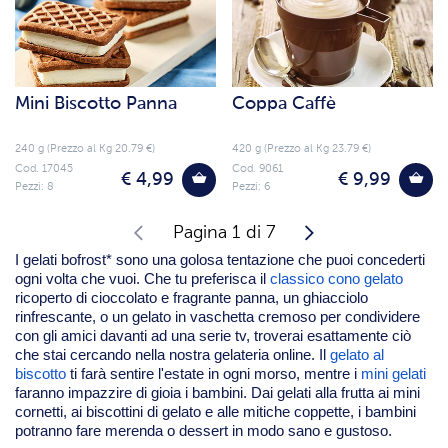
Mini Biscotto Panna
Coppa Caffè
240 g (Prezzo al Kg 20.79 €)
420 g (Prezzo al Kg 23.79 €)
Cod. 17045
Cod. 9061
€ 4,99
€ 9,99
Pezzi: 8
Pezzi: 6
Pagina 1 di 7
I gelati bofrost* sono una golosa tentazione che puoi concederti
ogni volta che vuoi. Che tu preferisca il
classico cono gelato
ricoperto di cioccolato e fragrante panna, un ghiacciolo
rinfrescante, o un gelato in vaschetta cremoso per condividere
con gli amici davanti ad una serie tv, troverai esattamente ciò
che stai cercando nella nostra gelateria online. Il
gelato al
biscotto
ti farà sentire l'estate in ogni morso, mentre i
mini gelati
faranno impazzire di gioia i bambini. Dai gelati alla frutta ai mini
cornetti, ai biscottini di gelato e alle mitiche coppette, i bambini
potranno fare merenda o dessert in modo sano e gustoso.