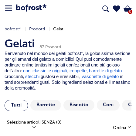
0
bofrost*
Prodotti
Gelati
Gelati
87 Prodotti
Benvenuto nel mondo dei gelati bofrost*, la golosissima sezione
per gli amanti del gelato a domicilio! Qui puoi comodamente
ordinare online tantissimi gelati confezionati uno più goloso
dell’altro:
coni classici e originali
,
coppette
,
barrette di gelato
croccanti,
stecchi
gustosi e irresistibili,
vaschette di gelato
in
tanti sorprendenti gusti. Solo ingredienti selezionati e il massimo
della cremosità.
Barrette
Biscotto
Coni
Co
Tutti
Seleziona articoli SENZA
(0)
Ordina