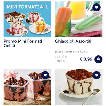
Promo Mini Formati
Ghiaccioli Assortiti
Gelati
1500 g (Prezzo al Kg 5.99 €)
Cod. 5083
€ 8,99
Pezzi: 20