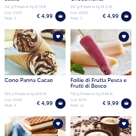
210 g (Prezzo al Kg 23.76 €)
207 g (Prezzo al Kg 24.11 €)
Cod. 17055
Cod. 15002
€ 4,99
€ 4,99
Pezzi: 3
Pezzi: 3
Cono Panna Cacao
Follie di Frutta Pesca e
Frutti di Bosco
300 g (Prezzo al Kg 16.63 €)
720 g (Prezzo al Kg 13.88 €)
Cod. 15060
Cod. 5079
€ 4,99
€ 9,99
Pezzi: 4
Pezzi: 12