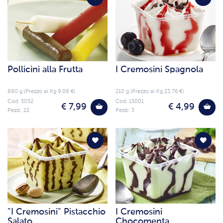
Pollicini alla Frutta
I Cremosini Spagnola
880 g (Prezzo al Kg 9.08 €)
210 g (Prezzo al Kg 23.76 €)
Cod. 5052
Cod. 15001
€ 7,99
€ 4,99
Pezzi: 22
Pezzi: 3
"I Cremosini" Pistacchio
I Cremosini
Salato
Chocomenta