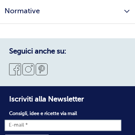
Lavora con noi
Ingredienti e allergeni
Normative
Surgelati di qualità
Copertura servizio
Sostenibilità
Privacy Policy
Privacy Policy Candidati
Cookie Policy
Seguici anche su:
Condizioni Generali di Vendita
Codice Etico
Segnalazioni Whistleblowing
Dichiarazione di accessibilità
Iscriviti alla Newsletter
Consigli, idee e ricette via mail