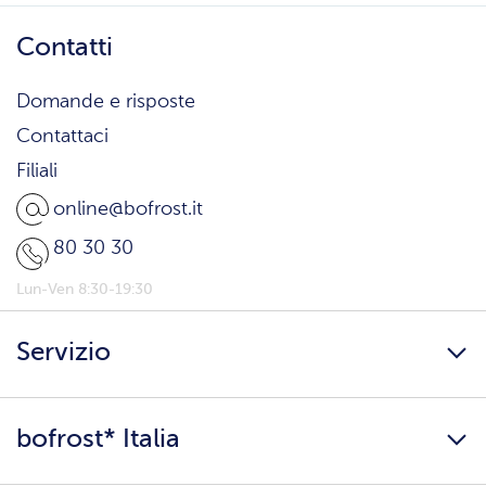
Contatti
Domande e risposte
Contattaci
Filiali
online@bofrost.it
80 30 30
Lun-Ven 8:30-19:30
Servizio
Freschezza a domicilio
bofrost* Italia
Presenta un amico
Catalogo