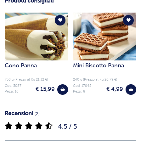
Prodotti consigliati
Cono Panna
Mini Biscotto Panna
750 g (Prezzo al Kg 21.32 €)
240 g (Prezzo al Kg 20.79 €)
Cod. 5087
Cod. 17045
€ 15,99
€ 4,99
Pezzi: 10
Pezzi: 8
Recensioni
(2)
4.5 / 5