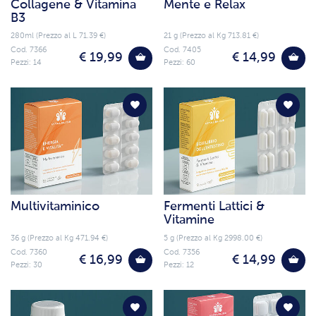
Collagene & Vitamina
Mente e Relax
B3
280ml (Prezzo al L 71.39 €)
21 g (Prezzo al Kg 713.81 €)
Cod. 7366
Cod. 7405
€ 19,99
€ 14,99
Pezzi: 14
Pezzi: 60
Multivitaminico
Fermenti Lattici &
Vitamine
36 g (Prezzo al Kg 471.94 €)
5 g (Prezzo al Kg 2998.00 €)
Cod. 7360
Cod. 7356
€ 16,99
€ 14,99
Pezzi: 30
Pezzi: 12