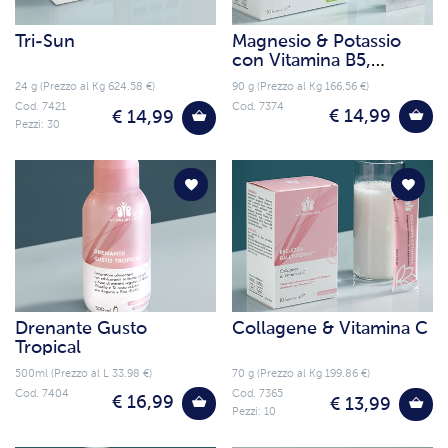
Tri-Sun
Magnesio & Potassio
con Vitamina B5,
Vitamina B6
24 g (Prezzo al Kg 624.58 €)
90 g (Prezzo al Kg 166.56 €)
Cod. 7421
Cod. 7374
€ 14,99
€ 14,99
Pezzi: 30
Drenante Gusto
Collagene & Vitamina C
Tropical
500ml (Prezzo al L 33.98 €)
70 g (Prezzo al Kg 199.86 €)
Cod. 7404
Cod. 7365
€ 16,99
€ 13,99
Pezzi: 10