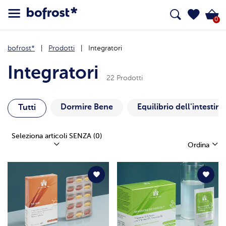
0
bofrost*
Prodotti
Integratori
Integratori
22 Prodotti
Dormire Bene
Equilibrio dell'intestin
Tutti
Seleziona articoli SENZA
(0)
Ordina