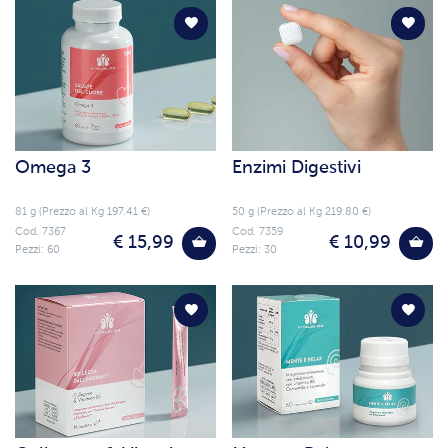
Omega 3
Enzimi Digestivi
81 g (Prezzo al Kg 197.41 €)
50 g (Prezzo al Kg 219.80 €)
Cod. 7367
Cod. 7359
€ 15,99
€ 10,99
Pezzi: 60
Pezzi: 30