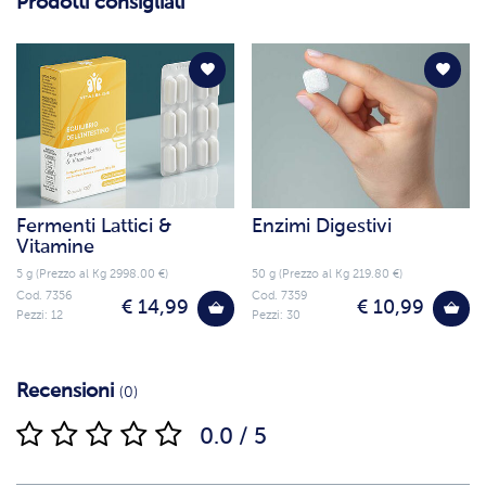
Prodotti consigliati
Fermenti Lattici &
Enzimi Digestivi
Vitamine
5 g (Prezzo al Kg 2998.00 €)
50 g (Prezzo al Kg 219.80 €)
Cod. 7356
Cod. 7359
€ 14,99
€ 10,99
Pezzi: 12
Pezzi: 30
Recensioni
(0)
0.0 / 5