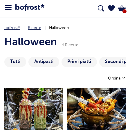
0
bofrost*
Ricette
Halloween
Halloween
4 Ricette
Tutti
Antipasti
Primi piatti
Secondi pia
Ordina