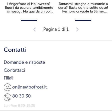
I fingerfood di Halloween?
Fantasmi, streghe e mummie a
Buoni da paura e terribilmente
cena? Basta con le solite cose!
simpatici. Ma guarda un po'
Per loro ci vuole la Slimer
cosa può fare un po' di pasta
Zuppa di Piselli.
sfoglia a dei würstel.
Pagina 1 di 1
Contatti
Domande e risposte
Contattaci
Filiali
online@bofrost.it
80 30 30
Lun-Ven 8:30-19:30