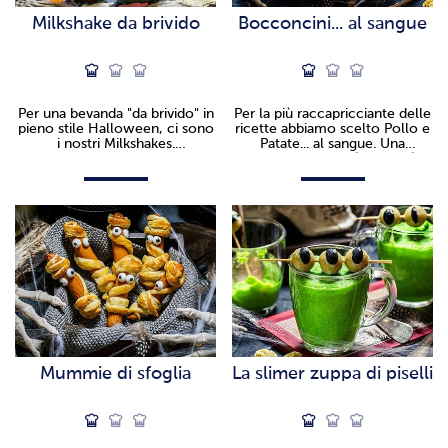
Milkshake da brivido
Bocconcini... al sangue
Per una bevanda "da brivido" in
Per la più raccapricciante delle
pieno stile Halloween, ci sono
ricette abbiamo scelto Pollo e
i nostri Milkshakes.
Patate... al sangue. Una
Supergolosi, supercolorati e
spaventosa bontà che farà
superpaurosi!
rimanere tutti a bocca aperta.
Mummie di sfoglia
La slimer zuppa di piselli