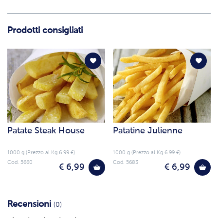
Prodotti consigliati
Patate Steak House
Patatine Julienne
1000 g (Prezzo al Kg 6.99 €)
1000 g (Prezzo al Kg 6.99 €)
Cod. 5660
Cod. 5683
€ 6,99
€ 6,99
Recensioni
(0)