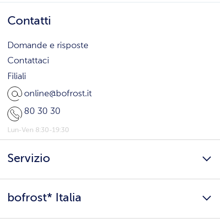
Contatti
Domande e risposte
Contattaci
Filiali
online@bofrost.it
80 30 30
Lun-Ven 8:30-19:30
Servizio
Freschezza a domicilio
bofrost* Italia
Presenta un amico
Catalogo