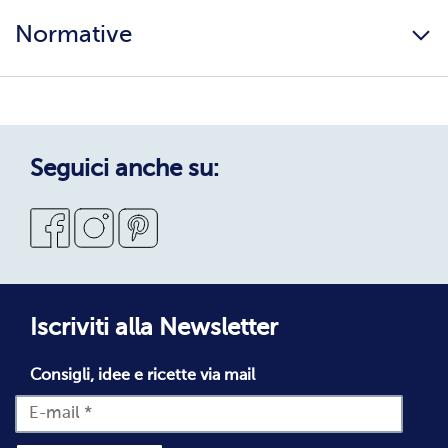
Lavora con noi
Ingredienti e allergeni
Normative
Surgelati di qualità
Copertura servizio
Sostenibilità
Privacy Policy
Privacy Policy Candidati
Cookie Policy
Seguici anche su:
Condizioni Generali di Vendita
Codice Etico
Segnalazioni Whistleblowing
Dichiarazione di accessibilità
Iscriviti alla Newsletter
Consigli, idee e ricette via mail