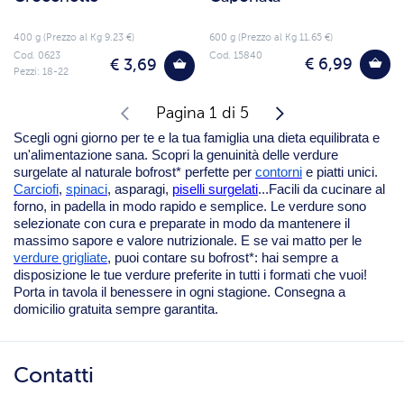
400 g (Prezzo al Kg 9.23 €)
600 g (Prezzo al Kg 11.65 €)
Cod. 0623
Cod. 15840
€ 6,99
€ 3,69
Pezzi: 18-22
Pagina 1 di 5
Scegli ogni giorno per te e la tua famiglia una dieta equilibrata e
un'alimentazione sana. Scopri la genuinità delle verdure
surgelate al naturale bofrost* perfette per
contorni
e piatti unici.
Carciofi
,
spinaci
, asparagi,
piselli surgelati
...Facili da cucinare al
forno, in padella in modo rapido e semplice. Le verdure sono
selezionate con cura e preparate in modo da mantenere il
massimo sapore e valore nutrizionale. E se vai matto per le
verdure grigliate
, puoi contare su bofrost*: hai sempre a
disposizione le tue verdure preferite in tutti i formati che vuoi!
Porta in tavola il benessere in ogni stagione. Consegna a
domicilio gratuita sempre garantita.
Contatti