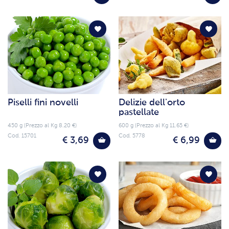
Piselli fini novelli
Delizie dell'orto
pastellate
450 g (Prezzo al Kg 8.20 €)
600 g (Prezzo al Kg 11.65 €)
Cod. 15701
Cod. 5778
€ 3,69
€ 6,99