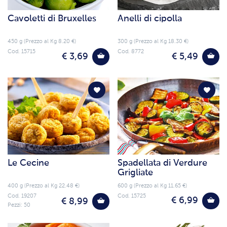
Cavoletti di Bruxelles
Anelli di cipolla
450 g (Prezzo al Kg 8.20 €)
300 g (Prezzo al Kg 18.30 €)
Cod. 15715
Cod. 8772
€ 3,69
€ 5,49
Le Cecine
Spadellata di Verdure
Grigliate
400 g (Prezzo al Kg 22.48 €)
600 g (Prezzo al Kg 11.65 €)
Cod. 19207
Cod. 15725
€ 6,99
€ 8,99
Pezzi: 50