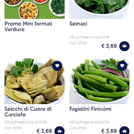
Promo Mini formati
Spinaci
Verdure
450 g (Prezzo al Kg 8.20 €)
Cod. 15704
€ 3,69
Spicchi di Cuore di
Fagiolini Finissimi
Carciofo
200 g (Prezzo al Kg 18.45 €)
400 g (Prezzo al Kg 9.23 €)
Cod. 15716
Cod. 15726
€ 3,69
€ 3,69