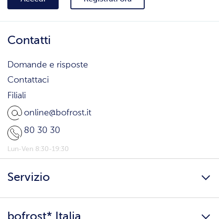
Contatti
Domande e risposte
Contattaci
Filiali
online@bofrost.it
80 30 30
Lun-Ven 8:30-19:30
Servizio
Freschezza a domicilio
bofrost* Italia
Presenta un amico