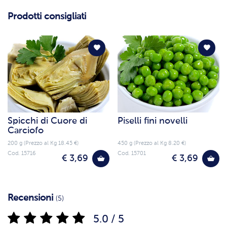
Prodotti consigliati
Spicchi di Cuore di
Piselli fini novelli
Carciofo
200 g (Prezzo al Kg 18.45 €)
450 g (Prezzo al Kg 8.20 €)
Cod. 15716
Cod. 15701
€ 3,69
€ 3,69
Recensioni
(5)
5.0 / 5