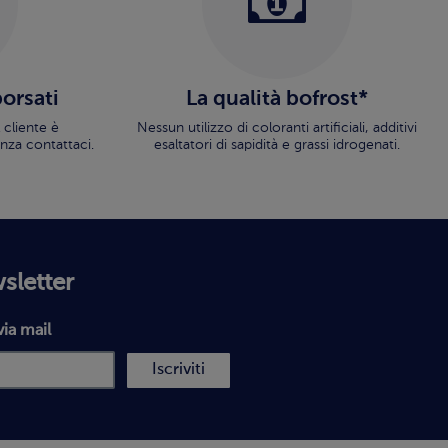
borsati
La qualità bofrost*
 cliente è
Nessun utilizzo di coloranti artificiali, additivi
nza contattaci.
esaltatori di sapidità e grassi idrogenati.
wsletter
via mail
Iscriviti