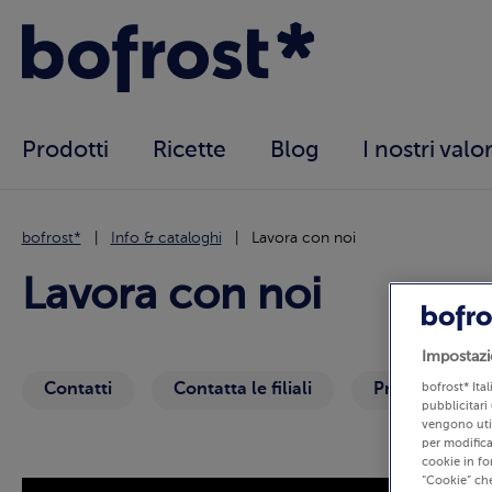
Prodotti
Ricette
Blog
I nostri valor
bofrost*
Info & cataloghi
Lavora con noi
Lavora con noi
Impostazi
Contatti
Contatta le filiali
Prenota la ch
bofrost* Ita
pubblicitari 
vengono util
per modifica
cookie in fo
“Cookie” che