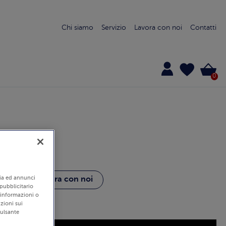
Chi siamo
Servizio
Lavora con noi
Contatti
0
ti
edia ed annunci
Lavora con noi
 pubblicitario
i informazioni o
zioni sui
pulsante