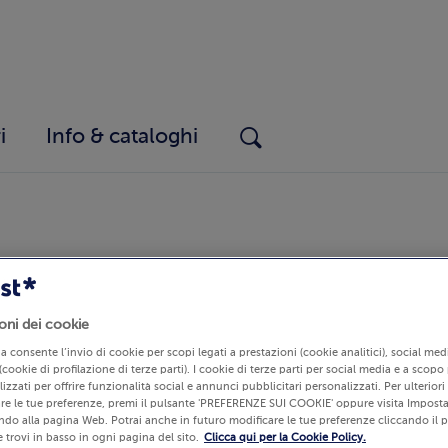
i
Info & cataloghi
oni dei cookie
iamata
Chiedi informazioni sugli ingredienti e i prodot
lia consente l’invio di cookie per scopi legati a prestazioni (cookie analitici), social m
(cookie di profilazione di terze parti). I cookie di terze parti per social media e a scopo
izzati per offrire funzionalità social e annunci pubblicitari personalizzati. Per ulterior
re le tue preferenze, premi il pulsante 'PREFERENZE SUI COOKIE' oppure visita Imposta
ndo alla pagina Web. Potrai anche in futuro modificare le tue preferenze cliccando il 
 trovi in basso in ogni pagina del sito.
Clicca qui per la Cookie Policy.