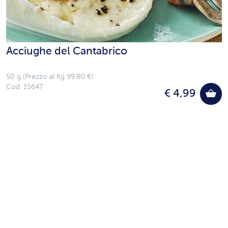
Acciughe del Cantabrico
50 g (Prezzo al Kg 99.80 €)
Cod. 15647
€ 4,99