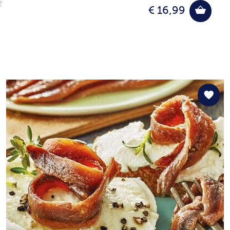
2
€ 16,99