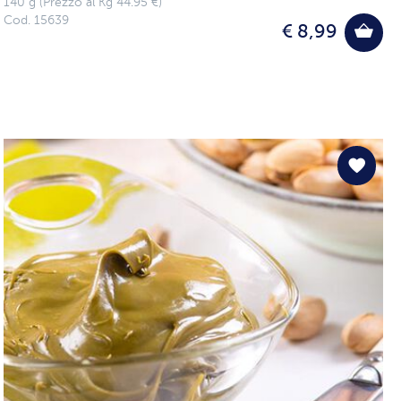
140 g (Prezzo al Kg 44.95 €)
Cod. 15639
€ 8,99