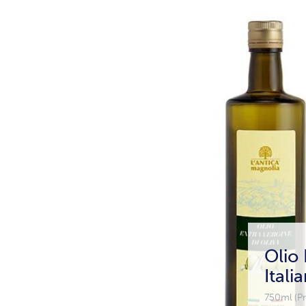
Olio 
Itali
750ml (Pr