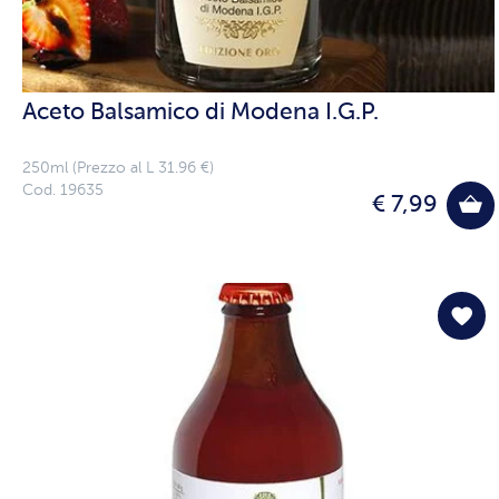
Aceto Balsamico di Modena I.G.P.
250ml (Prezzo al L 31.96 €)
Cod. 19635
€ 7,99