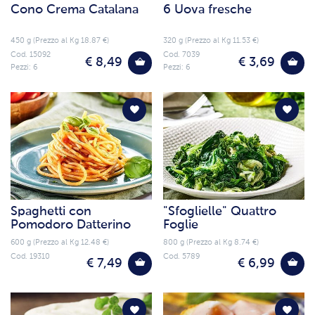
Cono Crema Catalana
6 Uova fresche
450 g (Prezzo al Kg 18.87 €)
320 g (Prezzo al Kg 11.53 €)
Cod. 15092
Cod. 7039
€ 8,49
€ 3,69
Pezzi: 6
Pezzi: 6
Spaghetti con
"Sfoglielle" Quattro
Pomodoro Datterino
Foglie
600 g (Prezzo al Kg 12.48 €)
800 g (Prezzo al Kg 8.74 €)
Cod. 19310
Cod. 5789
€ 7,49
€ 6,99