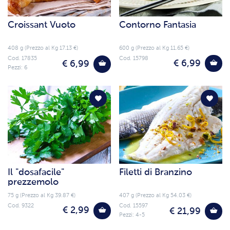
Croissant Vuoto
Contorno Fantasia
408 g (Prezzo al Kg 17.13 €)
600 g (Prezzo al Kg 11.65 €)
Cod. 17835
Cod. 15798
€ 6,99
€ 6,99
Pezzi: 6
Il "dosafacile"
Filetti di Branzino
prezzemolo
75 g (Prezzo al Kg 39.87 €)
407 g (Prezzo al Kg 54.03 €)
Cod. 9322
Cod. 15597
€ 2,99
€ 21,99
Pezzi: 4-5