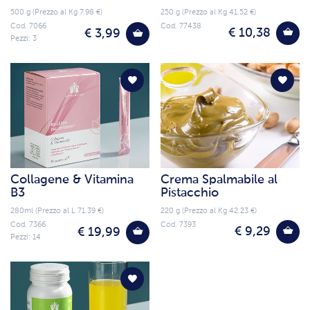
Burrata
500 g (Prezzo al Kg 7.98 €)
250 g (Prezzo al Kg 41.52 €)
Cod. 7066
Cod. 77438
€ 10,38
€ 3,99
Pezzi: 3
Collagene & Vitamina
Crema Spalmabile al
B3
Pistacchio
280ml (Prezzo al L 71.39 €)
220 g (Prezzo al Kg 42.23 €)
Cod. 7366
Cod. 7393
€ 9,29
€ 19,99
Pezzi: 14