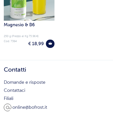
Magnesio & B6
250 g (Prezzo al Kg 75.96 €)
Cod. 7364
€ 18,99
Contatti
Domande e risposte
Contattaci
Filiali
online@bofrost.it