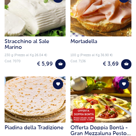
Stracchino al Sale
Mortadella
Marino
230 g (Prezzo al Kg 26.04 €)
100 g (Prezzo al Kg 36.90 €)
Cod. 7070
Cod. 7136
€ 5,99
€ 3,69
Piadina della Tradizione
Offerta Doppia Bontà -
Gran Mezzaluna Pesto e