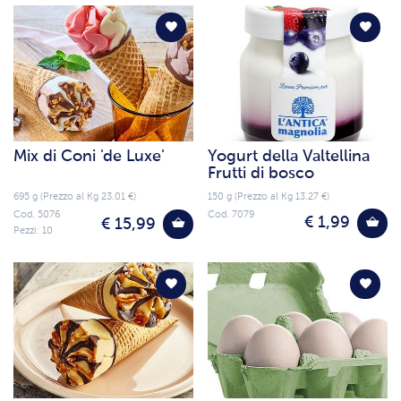
Mix di Coni 'de Luxe'
Yogurt della Valtellina
Frutti di bosco
695 g (Prezzo al Kg 23.01 €)
150 g (Prezzo al Kg 13.27 €)
Cod. 5076
Cod. 7079
€ 1,99
€ 15,99
Pezzi: 10