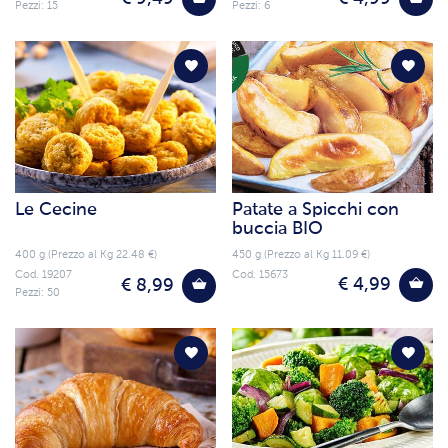
Pezzi: 15
Pezzi: 6
Le Cecine
Patate a Spicchi con
buccia BIO
400 g (Prezzo al Kg 22.48 €)
450 g (Prezzo al Kg 11.09 €)
Cod. 19207
Cod. 15673
€ 4,99
€ 8,99
Pezzi: 50