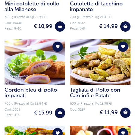
Mini cotolette di pollo
Cotolette di tacchino
alla Milanese
impanate
500 g (Prezzo al Kg 21.98 €)
700 g (Prezzo al Kg 21.41 €)
Cod. 15448
Cod. 5312
€ 10,99
€ 14,99
Pezzi: 8-10
Pezzi: 5-8
Cordon bleu di pollo
Tagliata di Pollo con
impanati
Carciofi e Patate
700 g (Prezzo al Kg 22.84 €)
600 g (Prezzo al Kg 19.98 €)
Cod. 5308
Cod. 5297
€ 11,99
€ 15,99
Pezzi: 4-5