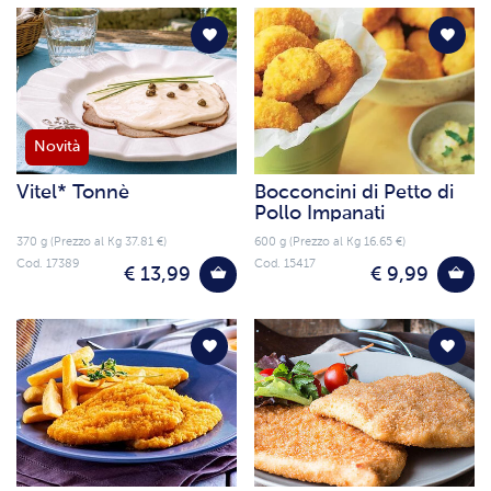
Novità
Vitel* Tonnè
Bocconcini di Petto di
Pollo Impanati
370 g (Prezzo al Kg 37.81 €)
600 g (Prezzo al Kg 16.65 €)
Cod. 17389
Cod. 15417
€ 13,99
€ 9,99