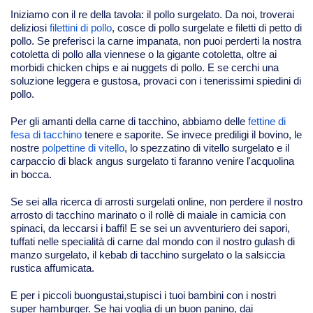
Iniziamo con il re della tavola: il pollo surgelato. Da noi, troverai
deliziosi
filettini di pollo
, cosce di pollo surgelate e filetti di petto di
pollo. Se preferisci la carne impanata, non puoi perderti la nostra
cotoletta di pollo alla viennese o la gigante cotoletta, oltre ai
morbidi chicken chips e ai nuggets di pollo. E se cerchi una
soluzione leggera e gustosa, provaci con i tenerissimi spiedini di
pollo.
Per gli amanti della carne di tacchino, abbiamo delle
fettine di
fesa di tacchino
tenere e saporite. Se invece prediligi il bovino, le
nostre
polpettine di vitello
, lo spezzatino di vitello surgelato e il
carpaccio di black angus surgelato ti faranno venire l'acquolina
in bocca.
Se sei alla ricerca di arrosti surgelati online, non perdere il nostro
arrosto di tacchino marinato o il rollè di maiale in camicia con
spinaci, da leccarsi i baffi! E se sei un avventuriero dei sapori,
tuffati nelle specialità di carne dal mondo con il nostro gulash di
manzo surgelato, il kebab di tacchino surgelato o la salsiccia
rustica affumicata.
E per i piccoli buongustai,stupisci i tuoi bambini con i nostri
super hamburger. Se hai voglia di un buon panino, dai