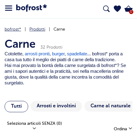
0
bofrost*
Prodotti
Carne
Carne
32 Prodotti
Cotolette,
arrosti pronti
,
burger
,
spadellate
... bofrost* porta a
casa tua tutto il meglio dei piatti di carne della tradizione.
Hai mai provato la bontà della carne surgelata di bofrost*? Se
ami i sapori autentici e la praticità, sei nella macelleria online
giusta, dove la qualità della carne incontra la comodità del
surgelato.
Arrosti e involtini
Carne al naturale
Tutti
Seleziona articoli SENZA
(0)
Ordina