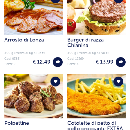
Arrosto di Lonza
Burger di razza
Chianina
400 g (Prezzo al Kg 31.23 €)
400 g (Prezzo al Kg 34.98 €)
Cod. 9383
Cod. 15369
€ 12,49
€ 13,99
Pezzi: 2
Pezzi: 4
Polpettine
Cotolette di petto di
pollo croccante EXTRA