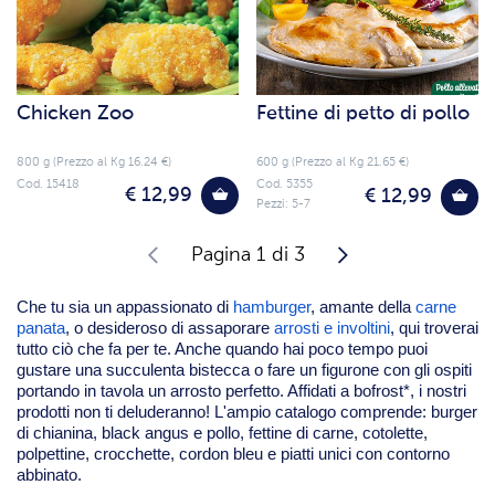
Chicken Zoo
Fettine di petto di pollo
800 g (Prezzo al Kg 16.24 €)
600 g (Prezzo al Kg 21.65 €)
Cod. 15418
Cod. 5355
€ 12,99
€ 12,99
Pezzi: 5-7
Pagina 1 di 3
Che tu sia un appassionato di
hamburger
, amante della
carne
panata
, o desideroso di assaporare
arrosti e involtini
, qui troverai
tutto ciò che fa per te. Anche quando hai poco tempo puoi
gustare una succulenta bistecca o fare un figurone con gli ospiti
portando in tavola un arrosto perfetto. Affidati a bofrost*, i nostri
prodotti non ti deluderanno! L'ampio catalogo comprende: burger
di chianina, black angus e pollo, fettine di carne, cotolette,
polpettine, crocchette, cordon bleu e piatti unici con contorno
abbinato.