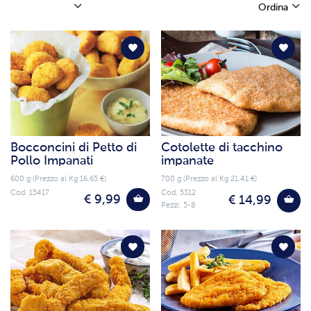
Ordina
Bocconcini di Petto di
Cotolette di tacchino
Pollo Impanati
impanate
600 g (Prezzo al Kg 16.65 €)
700 g (Prezzo al Kg 21.41 €)
Cod. 15417
Cod. 5312
€ 9,99
€ 14,99
Pezzi: 5-8