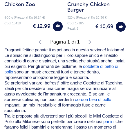
Chicken Zoo
Crunchy Chicken
Burger
800 g (Prezzo al Kg 16.24 €)
525 g (Prezzo al Kg 20.36 €)
Cod. 15418
Cod. 17385
€ 12,99
€ 10,69
Pezzi: 6
Pagina 1 di 1
Fragranti fettine panate ti aspettano in questa sezione! Iniziamo!
Le
spinacine
si distinguono per il loro sapore unico e l'inedito
connubio di carne e spinaci, una scelta che stupirà anche i palati
più esigenti. Per gli amanti del pollame, le
cotolette di petto di
pollo
sono un must: croccanti fuori e tenere dentro,
rappresentano un'opzione leggera e saporita.
Se preferisci variare, bofrost* offre anche Cotolette di Tacchino,
ideali per chi desidera una carne magra senza rinunciare al
gusto avvolgente dell'impanatura croccante. E se ami le
sorprese culinarie, non puoi perderti i
cordon bleu di pollo
impanati, un mix irresistibile di formaggio fuso e carne
succulenta.
Tra le proposte più divertenti per i più piccoli, le Mini Cotolette di
Pollo alla Milanese sono perfette per creare deliziosi
panini
che
faranno felici i bambini e renderanno il pasto un momento di