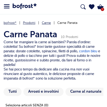
0
bofrost*
Prodotti
Carne
Carne Panata
Carne Panata
10 Prodotti
Come far mangiare la carne ai bambini? Parola d'ordine:
cotoletta! Su bofrost* trovi tante gustose specialità di carne
panata: dorate cotolette,
spinacine
, filetti di pollo,
cordon bleu
e
delizie di pollo o tacchino per tutti i gusti! Prova subito le nostre
ricette, gustosissime e subito pronte, da fare al forno o in
padella!
Se hai poco tempo da dedicare alla cucina ma non vuoi
rinunciare al gusto autentico, le deliziose proposte di carne
impanata di bofrost* sono la soluzione perfetta.
Tutti
Arrosti e involtini
Carne al naturale
Seleziona articoli SENZA
(0)