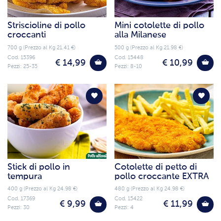
Striscioline di pollo
Mini cotolette di pollo
croccanti
alla Milanese
700 g (Prezzo al Kg 21.41 €)
500 g (Prezzo al Kg 21.98 €)
Cod. 15396
Cod. 15448
€ 14,99
€ 10,99
Pezzi: 25-35
Pezzi: 8-10
Stick di pollo in
Cotolette di petto di
tempura
pollo croccante EXTRA
400 g (Prezzo al Kg 24.98 €)
480 g (Prezzo al Kg 24.98 €)
Cod. 17369
Cod. 15422
€ 9,99
€ 11,99
Pezzi: 30
Pezzi: 4