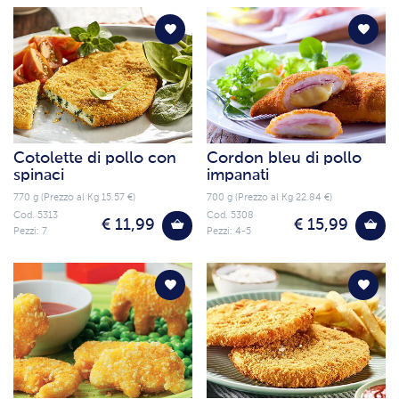
Cotolette di pollo con
Cordon bleu di pollo
spinaci
impanati
770 g (Prezzo al Kg 15.57 €)
700 g (Prezzo al Kg 22.84 €)
Cod. 5313
Cod. 5308
€ 11,99
€ 15,99
Pezzi: 7
Pezzi: 4-5