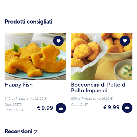
Prodotti consigliati
Happy Fish
Bocconcini di Petto di
Pollo Impanati
540 g (Prezzo al Kg 18.50 €)
600 g (Prezzo al Kg 16.65 €)
Cod. 15575
Cod. 15417
€ 9,99
€ 9,99
Pezzi: 15-18
Recensioni
(2)