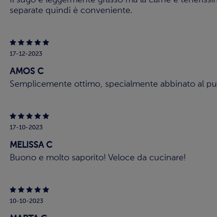
Il sugo è leggermente grasso ma la carne è teneriss
separate quindi è conveniente.
17-12-2023
AMOS C
Semplicemente ottimo, specialmente abbinato al pur
17-10-2023
MELISSA C
Buono e molto saporito! Veloce da cucinare!
10-10-2023