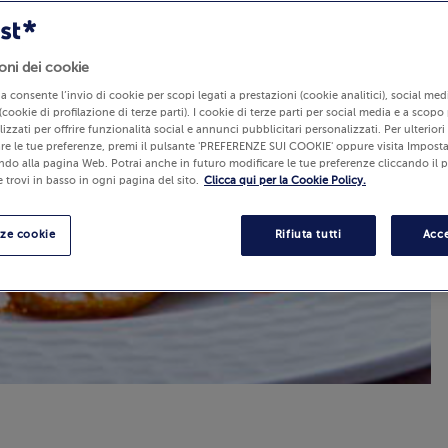
oni dei cookie
lia consente l’invio di cookie per scopi legati a prestazioni (cookie analitici), social m
(cookie di profilazione di terze parti). I cookie di terze parti per social media e a scopo
izzati per offrire funzionalità social e annunci pubblicitari personalizzati. Per ulterior
re le tue preferenze, premi il pulsante 'PREFERENZE SUI COOKIE' oppure visita Imposta
ndo alla pagina Web. Potrai anche in futuro modificare le tue preferenze cliccando il 
 trovi in basso in ogni pagina del sito.
Clicca qui per la Cookie Policy.
nze cookie
Rifiuta tutti
Acce