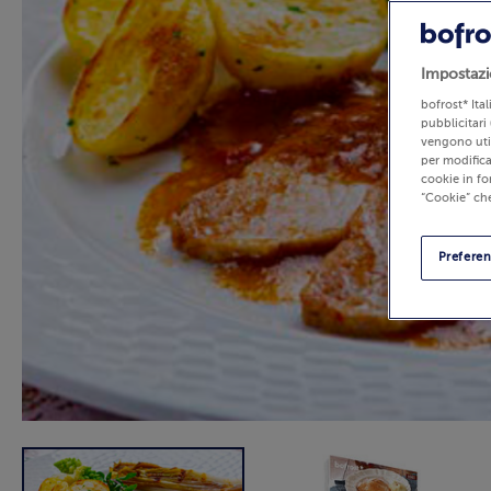
Impostazi
bofrost* Ita
pubblicitari 
vengono util
per modifica
cookie in fo
“Cookie” che
Prefere