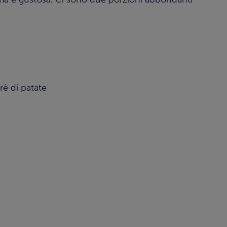
ima e gustosa. Ci sono due porzioni abbondanti
è di patate