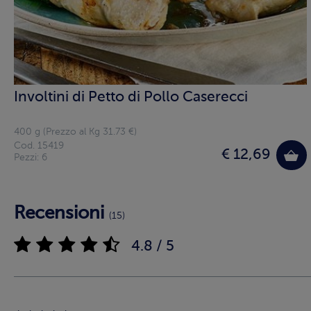
Involtini di Petto di Pollo Caserecci
400 g (Prezzo al Kg 31.73 €)
Cod. 15419
€ 12,69
Pezzi: 6
Recensioni
(15)
4.8 / 5