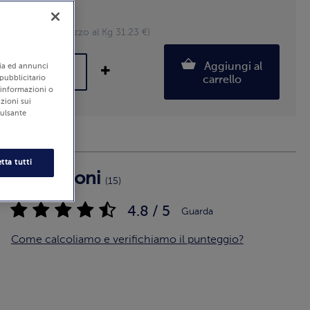
Pezzi: 2
400 g (Prezzo al Kg 31.23 €)
Aggiungi al
edia ed annunci
 pubblicitario
carrello
i informazioni o
zioni sui
pulsante
tta tutti
Recensioni
(15)
4.8 / 5
Guarda
Come calcoliamo e verifichiamo il punteggio?