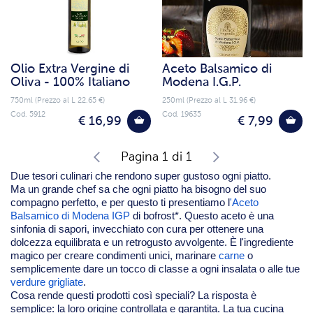
Olio Extra Vergine di
Aceto Balsamico di
Oliva - 100% Italiano
Modena I.G.P.
750ml (Prezzo al L 22.65 €)
250ml (Prezzo al L 31.96 €)
Cod. 5912
Cod. 19635
€ 16,99
€ 7,99
Pagina 1 di 1
Due tesori culinari che rendono super gustoso ogni piatto.
Ma un grande chef sa che ogni piatto ha bisogno del suo
compagno perfetto, e per questo ti presentiamo l
'Aceto
Balsamico di Modena IGP
di bofrost*. Questo aceto è una
sinfonia di sapori, invecchiato con cura per ottenere una
dolcezza equilibrata e un retrogusto avvolgente. È l'ingrediente
magico per creare condimenti unici, marinare
carne
o
semplicemente dare un tocco di classe a ogni insalata o alle tue
verdure grigliate
.
Cosa rende questi prodotti così speciali? La risposta è
semplice: la loro origine controllata e garantita. La tua cucina