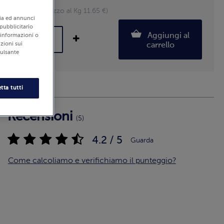
600 g (Prezzo al Kg 11.65 €)
edia ed annunci
 pubblicitario
Aggiungi al
i informazioni o
zioni sui
carrello
pulsante
tta tutti
Recensioni
(5)
4.2 / 5
Guarda
Come calcoliamo e verifichiamo il punteggio?