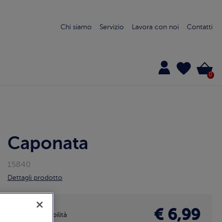
Chi siamo
Servizio
Lavora con noi
Contatti
0
Caponata
15840
Dettagli prodotto
€ 6,99
Disponibilità