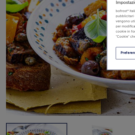
Impostazi
bofrost* Ita
pubblicitari 
vengono util
per modifica
cookie in fo
“Cookie” che
Prefere