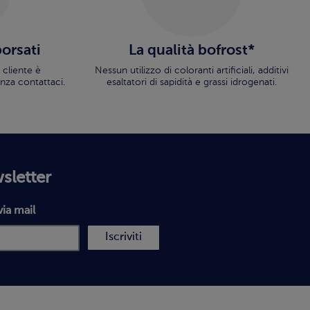
borsati
La qualità bofrost*
 cliente è
Nessun utilizzo di coloranti artificiali, additivi
nza contattaci.
esaltatori di sapidità e grassi idrogenati.
wsletter
via mail
Iscriviti