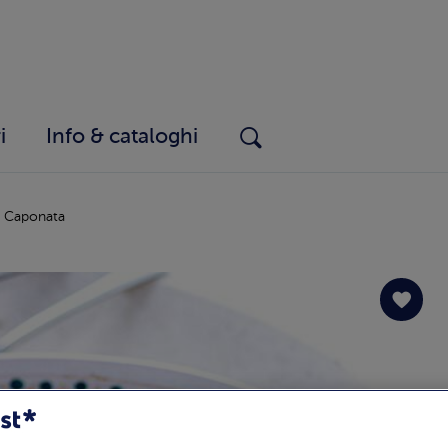
i
Info & cataloghi
Caponata