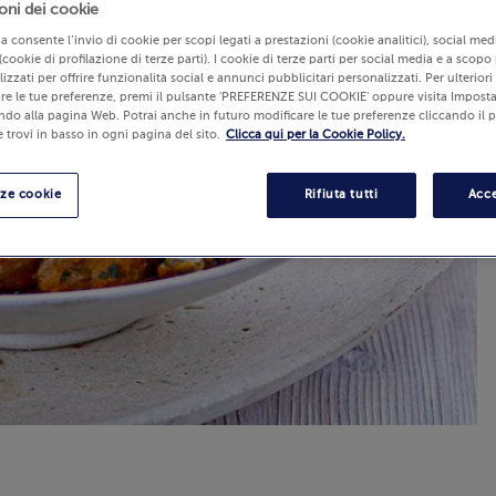
oni dei cookie
lia consente l’invio di cookie per scopi legati a prestazioni (cookie analitici), social m
(cookie di profilazione di terze parti). I cookie di terze parti per social media e a scopo
izzati per offrire funzionalità social e annunci pubblicitari personalizzati. Per ulterior
re le tue preferenze, premi il pulsante 'PREFERENZE SUI COOKIE' oppure visita Imposta
ndo alla pagina Web. Potrai anche in futuro modificare le tue preferenze cliccando il 
 trovi in basso in ogni pagina del sito.
Clicca qui per la Cookie Policy.
nze cookie
Rifiuta tutti
Acce