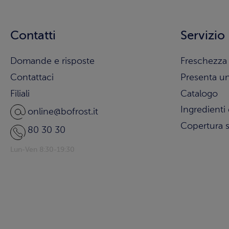
Contatti
Servizio
Domande e risposte
Freschezza 
Contattaci
Presenta u
Filiali
Catalogo
Ingredienti 
online@bofrost.it
Copertura s
80 30 30
Lun-Ven 8:30-19:30