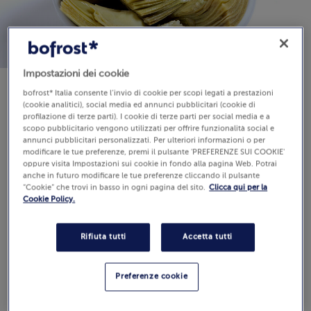
Impostazioni dei cookie
bofrost* Italia consente l’invio di cookie per scopi legati a prestazioni
Disponibilità
(cookie analitici), social media ed annunci pubblicitari (cookie di
profilazione di terze parti). I cookie di terze parti per social media e a
€ 3,69
scopo pubblicitario vengono utilizzati per offrire funzionalità social e
annunci pubblicitari personalizzati. Per ulteriori informazioni o per
200 g (Prezzo al Kg 18.45 €)
modificare le tue preferenze, premi il pulsante 'PREFERENZE SUI COOKIE'
oppure visita Impostazioni sui cookie in fondo alla pagina Web. Potrai
anche in futuro modificare le tue preferenze cliccando il pulsante
“Cookie” che trovi in basso in ogni pagina del sito.
Clicca qui per la
Aggiungi al carrello
Cookie Policy.
Rifiuta tutti
Accetta tutti
Preferenze cookie
Recensioni
(4)
5.0 / 5
Guarda