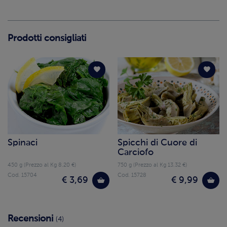
Prodotti consigliati
Spinaci
Spicchi di Cuore di
Carciofo
450 g (Prezzo al Kg 8.20 €)
750 g (Prezzo al Kg 13.32 €)
Cod. 15704
Cod. 15728
€ 3,69
€ 9,99
Recensioni
(4)