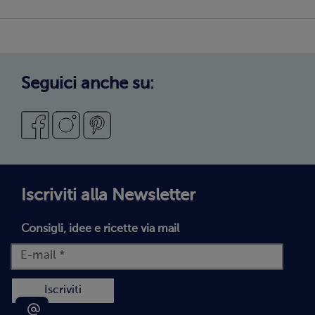
Copertura servizio
Sostenibilità
Privacy Policy
Privacy Policy Candidati
Cookie Policy
Seguici anche su:
Preferenze cookie
Condizioni Generali di Vendita
Codice Etico
Segnalazioni Whistleblowing
Dichiarazione di accessibilità
Iscriviti alla Newsletter
Consigli, idee e ricette via mail
Iscriviti