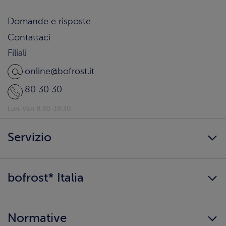
Domande e risposte
Contattaci
Filiali
online@bofrost.it
80 30 30
Lun-Ven 8:30-19:30
Servizio
Freschezza a domicilio
bofrost* Italia
Presenta un amico
Catalogo
Lavora con noi
Ingredienti e allergeni
Normative
Surgelati di qualità