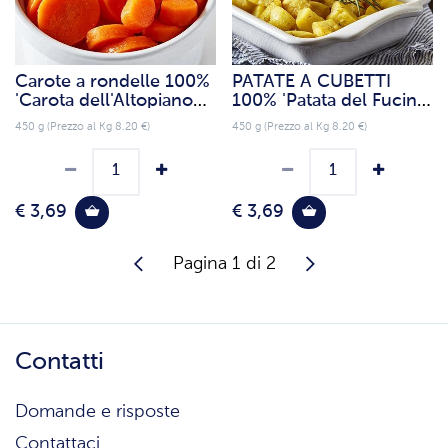
Carote a rondelle 100%
PATATE A CUBETTI
'Carota dell'Altopiano
100% 'Patata del Fucino
del Fucino IGP'
IGP'
450 g (Prezzo al Kg 8.20 €)
450 g (Prezzo al Kg 8.20 €)
€ 3,69
€ 3,69
Pagina 1 di 2
Contatti
Domande e risposte
Contattaci