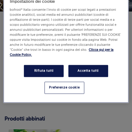
Impostazioni dei cookie
bofrost* Italia consente l’invio di cookie per scopi legati a prestazioni
(cookie analitici), social media ed annunci pubblicitari (cookie di
profilazione di terze parti). I cookie di terze parti per social media e a
scopo pubblicitario vengono utilizzati per offrire funzionalità social e
annunci pubblicitari personalizzati. Per ulteriori informazioni o per
modificare le tue preferenze, premi il pulsante 'PREFERENZE SUI COOKIE'
Difficoltà:
oppure visita Impostazioni sui cookie in fondo alla pagina Web. Potrai
anche in futuro modificare le tue preferenze cliccando il pulsante
“Cookie” che trovi in basso in ogni pagina del sito.
Clicca qui per la
Tempo di preparazione: 25 min
Cookie Policy.
Recensioni
(0)
Rifiuta tutti
Accetta tutti
0.0 / 5
Guarda
Preferenze cookie
Come calcoliamo e verifichiamo il punteggio?
Prodotti abbinati