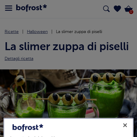
0
Ricette
Halloween
La slimer zuppa di piselli
La slimer zuppa di piselli
Dettagli ricetta