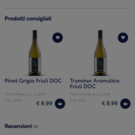
Prodotti consigliati
Pinot Grigio Friuli DOC
Traminer Aromatico
Friuli DOC
750ml (Prezzo al L 11.99 €)
750ml (Prezzo al L 11.99 €)
Cod. 15616
Cod. 9451
€ 8,99
€ 8,99
Recensioni
(0)