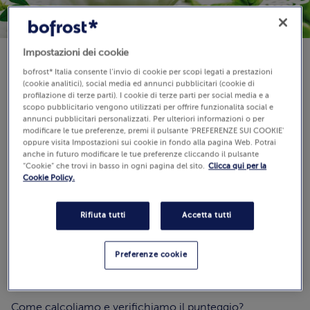
Impostazioni dei cookie
bofrost* Italia consente l’invio di cookie per scopi legati a prestazioni
Disponibilità
(cookie analitici), social media ed annunci pubblicitari (cookie di
€ 10,99
profilazione di terze parti). I cookie di terze parti per social media e a
scopo pubblicitario vengono utilizzati per offrire funzionalità social e
2000 g (Prezzo al Kg 5.50 €)
annunci pubblicitari personalizzati. Per ulteriori informazioni o per
modificare le tue preferenze, premi il pulsante 'PREFERENZE SUI COOKIE'
oppure visita Impostazioni sui cookie in fondo alla pagina Web. Potrai
anche in futuro modificare le tue preferenze cliccando il pulsante
Aggiungi al carrello
“Cookie” che trovi in basso in ogni pagina del sito.
Clicca qui per la
Cookie Policy.
Rifiuta tutti
Accetta tutti
Recensioni
(0)
Preferenze cookie
0.0 / 5
Guarda
Come calcoliamo e verifichiamo il punteggio?