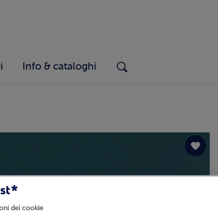
i
Info & cataloghi
oni dei cookie