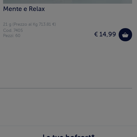
Mente e Relax
21 g (Prezzo al Kg 713.81 €)
Cod. 7405
€ 14,99
Pezzi: 60