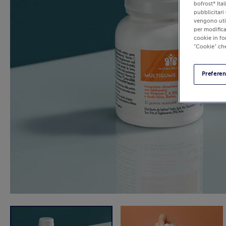
bofrost* Ita
pubblicitari 
vengono util
per modifica
cookie in fo
“Cookie” che
Prefere