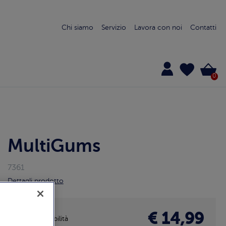
Chi siamo
Servizio
Lavora con noi
Contatti
0
MultiGums
7361
Dettagli prodotto
€ 14,99
Disponibilità