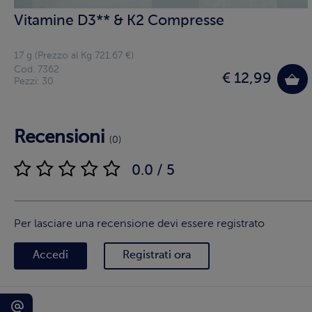
Vitamine D3** & K2 Compresse
17 g (Prezzo al Kg 721.67 €)
Cod. 7362
€ 12,99
Pezzi: 30
Recensioni
(0)
0.0 / 5
Per lasciare una recensione devi essere registrato
Accedi
Registrati ora