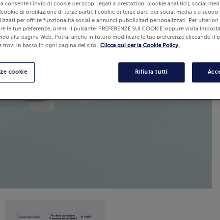
lia consente l’invio di cookie per scopi legati a prestazioni (cookie analitici), social m
(cookie di profilazione di terze parti). I cookie di terze parti per social media e a scopo
izzati per offrire funzionalità social e annunci pubblicitari personalizzati. Per ulterior
re le tue preferenze, premi il pulsante 'PREFERENZE SUI COOKIE' oppure visita Imposta
ndo alla pagina Web. Potrai anche in futuro modificare le tue preferenze cliccando il 
 trovi in basso in ogni pagina del sito.
Clicca qui per la Cookie Policy.
nze cookie
Rifiuta tutti
Acce