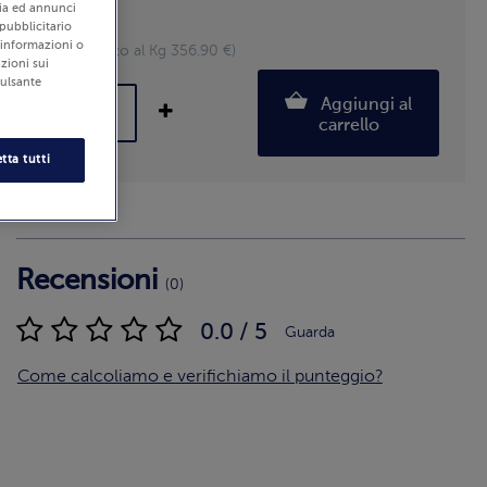
edia ed annunci
Pezzi: 30
 pubblicitario
i informazioni o
42 g (Prezzo al Kg 356.90 €)
zioni sui
pulsante
Aggiungi al
carrello
tta tutti
Recensioni
(0)
0.0 / 5
Guarda
Come calcoliamo e verifichiamo il punteggio?