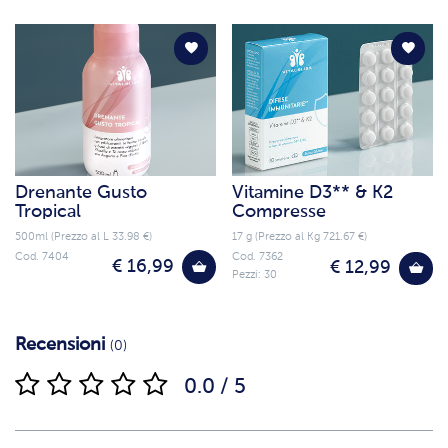
Drenante Gusto
Vitamine D3** & K2
Tropical
Compresse
500ml (Prezzo al L 33.98 €)
17 g (Prezzo al Kg 721.67 €)
Cod. 7404
Cod. 7362
€ 16,99
€ 12,99
Pezzi: 30
Recensioni
(0)
0.0 / 5