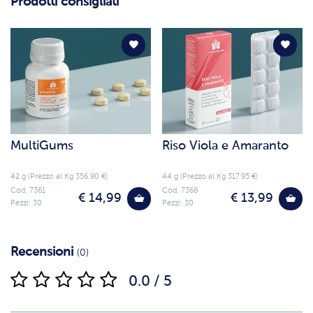
Prodotti consigliati
MultiGums
Riso Viola e Amaranto
42 g (Prezzo al Kg 356.90 €)
44 g (Prezzo al Kg 317.95 €)
Cod. 7361
Cod. 7368
€ 14,99
€ 13,99
Pezzi: 30
Pezzi: 30
Recensioni
(0)
0.0 / 5