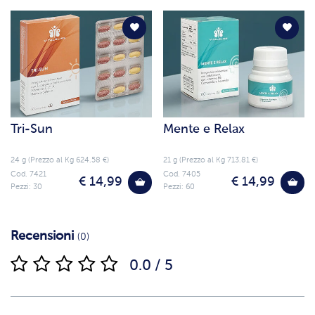
Tri-Sun
Mente e Relax
24 g (Prezzo al Kg 624.58 €)
21 g (Prezzo al Kg 713.81 €)
Cod. 7421
Cod. 7405
€ 14,99
€ 14,99
Pezzi: 30
Pezzi: 60
Recensioni
(0)
0.0 / 5