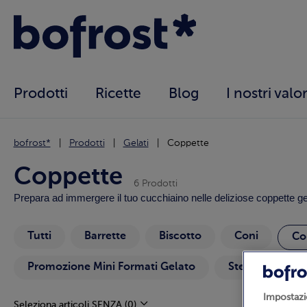
Prodotti
Ricette
Blog
I nostri valor
bofrost*
Prodotti
Gelati
Coppette
Coppette
6 Prodotti
Prepara ad immergere il tuo cucchiaino nelle deliziose coppette gelato
Tutti
Barrette
Biscotto
Coni
Co
Promozione Mini Formati Gelato
Stecchi e basto
Impostazi
Seleziona articoli SENZA
(0)