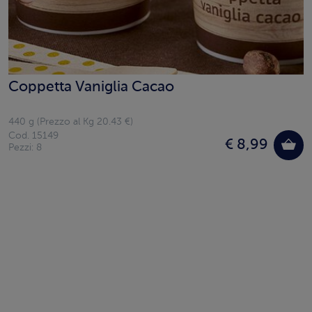
Coppetta Vaniglia Cacao
440 g (Prezzo al Kg 20.43 €)
Cod. 15149
€ 8,99
Pezzi: 8