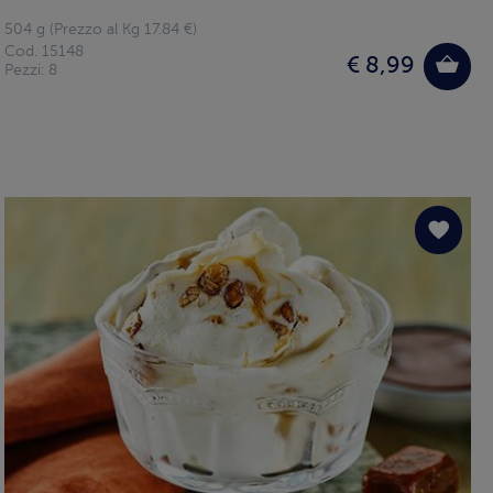
504 g (Prezzo al Kg 17.84 €)
Cod. 15148
€ 8,99
Pezzi: 8