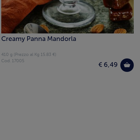
Creamy Panna Mandorla
410 g (Prezzo al Kg 15.83 €)
Cod. 17005
€ 6,49