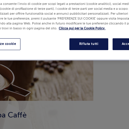
lia consente l’invio di cookie per scopi legati a prestazioni (cookie analitici), social m
(cookie di profilazione di terze parti). I cookie di terze parti per social media e a scopo
izzati per offrire funzionalità social e annunci pubblicitari personalizzati. Per ulterior
re le tue preferenze, premi il pulsante 'PREFERENZE SUI COOKIE' oppure visita Imposta
ndo alla pagina Web. Potrai anche in futuro modificare le tue preferenze cliccando il 
 trovi in basso in ogni pagina del sito.
Clicca qui per la Cookie Policy.
nze cookie
Rifiuta tutti
Acce
a Caffè