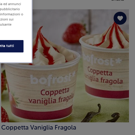
edia ed annunci
 pubblicitario
i informazioni o
zioni sui
pulsante
tta tutti
Coppetta Vaniglia Fragola