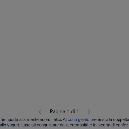
Pagina 1 di 1
he riporta alla mente ricordi felici. Al
cono gelato
preferisci la coppetta
allo yogurt. Lasciati conquistare dalla cremosità e fai scorta di confezio