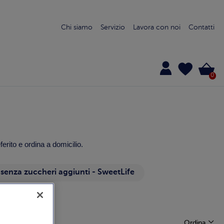
Chi siamo
Servizio
Lavora con noi
Contatti
0
ferito e ordina a domicilio.
 senza zuccheri aggiunti - SweetLife
Ordina