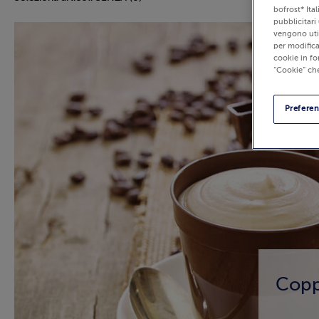
bofrost* Ita
pubblicitari 
vengono util
per modifica
cookie in fo
“Cookie” che
Prefere
Copp