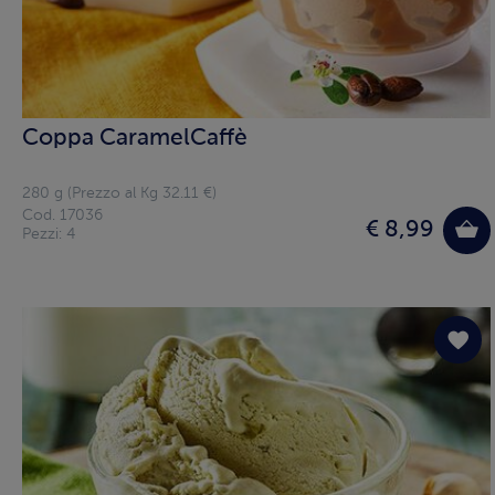
Coppa CaramelCaffè
280 g (Prezzo al Kg 32.11 €)
Cod. 17036
€ 8,99
Pezzi: 4