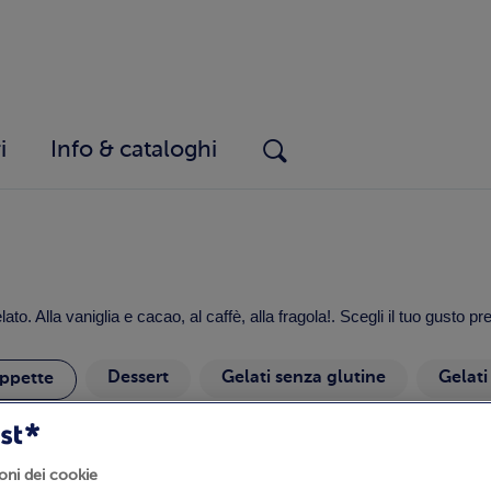
i
Info & cataloghi
. Alla vaniglia e cacao, al caffè, alla fragola!. Scegli il tuo gusto pre
Dessert
Gelati senza glutine
Gelati
ppette
ncini
Vaschette
oni dei cookie