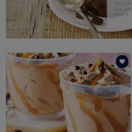
420 g (Pr
Cod. 906
Pezzi: 6