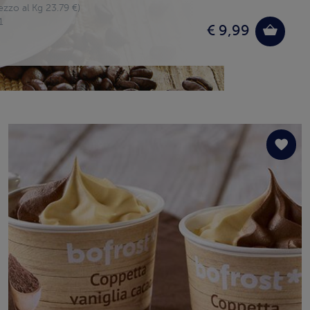
ezzo al Kg 23.79 €)
1
€ 9,99