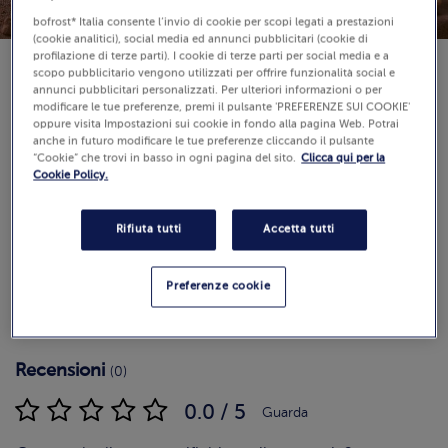
bofrost* Italia consente l’invio di cookie per scopi legati a prestazioni
(cookie analitici), social media ed annunci pubblicitari (cookie di
profilazione di terze parti). I cookie di terze parti per social media e a
scopo pubblicitario vengono utilizzati per offrire funzionalità social e
annunci pubblicitari personalizzati. Per ulteriori informazioni o per
Disponibilità
modificare le tue preferenze, premi il pulsante 'PREFERENZE SUI COOKIE'
€ 8,99
oppure visita Impostazioni sui cookie in fondo alla pagina Web. Potrai
anche in futuro modificare le tue preferenze cliccando il pulsante
Pezzi: 8
“Cookie” che trovi in basso in ogni pagina del sito.
Clicca qui per la
440 g (Prezzo al Kg 20.43 €)
Cookie Policy.
Rifiuta tutti
Accetta tutti
Aggiungi al carrello
Preferenze cookie
Recensioni
(0)
0.0 / 5
Guarda