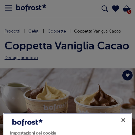
0
Prodotti
Gelati
Coppette
Coppetta Vaniglia Cacao
Coppetta Vaniglia Cacao
Dettagli prodotto
Impostazioni dei cookie