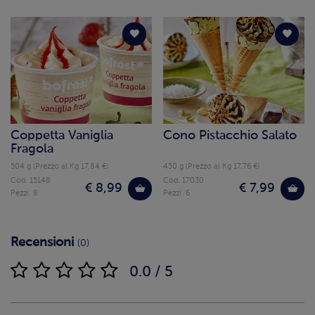
Coppetta Vaniglia
Cono Pistacchio Salato
Fragola
504 g (Prezzo al Kg 17.84 €)
450 g (Prezzo al Kg 17.76 €)
Cod. 15148
Cod. 17030
€ 8,99
€ 7,99
Pezzi: 8
Pezzi: 6
Recensioni
(0)
0.0 / 5