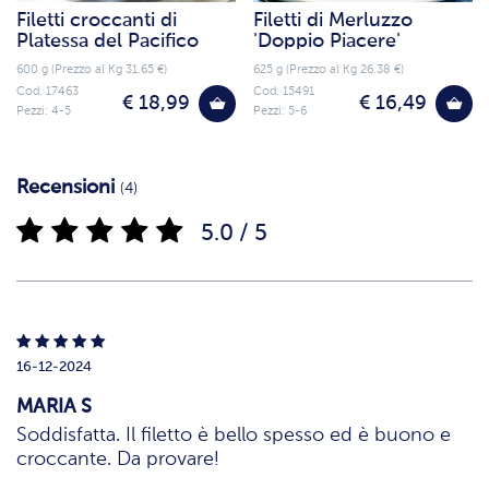
Filetti croccanti di
Filetti di Merluzzo
Platessa del Pacifico
'Doppio Piacere'
600 g (Prezzo al Kg 31.65 €)
625 g (Prezzo al Kg 26.38 €)
Cod. 17463
Cod. 15491
€ 18,99
€ 16,49
Pezzi: 4-5
Pezzi: 5-6
Recensioni
(4)
5.0 / 5
16-12-2024
MARIA S
Soddisfatta. Il filetto è bello spesso ed è buono e
croccante. Da provare!