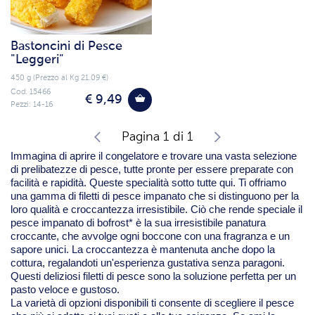
Bastoncini di Pesce
"Leggeri"
450 g (Prezzo al Kg 21.09 €)
Cod. 15466
€ 9,49
Pezzi: 14-16
Pagina 1 di 1
Immagina di aprire il congelatore e trovare una vasta selezione
di prelibatezze di pesce, tutte pronte per essere preparate con
facilità e rapidità. Queste specialità sotto tutte qui. Ti offriamo
una gamma di filetti di pesce impanato che si distinguono per la
loro qualità e croccantezza irresistibile. Ciò che rende speciale il
pesce impanato di bofrost* è la sua irresistibile panatura
croccante, che avvolge ogni boccone con una fragranza e un
sapore unici. La croccantezza è mantenuta anche dopo la
cottura, regalandoti un'esperienza gustativa senza paragoni.
Questi deliziosi filetti di pesce sono la soluzione perfetta per un
pasto veloce e gustoso.
La varietà di opzioni disponibili ti consente di scegliere il pesce