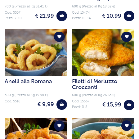
700 g (Prezzo al Kg 31.41 €)
600 g (Prezzo al Kg 18.32 €)
Cod. 5557
Cod. 15474
€ 21,99
€ 10,99
Pezzi: 7-10
Pezzi: 10-14
Anelli alla Romana
Filetti di Merluzzo
Croccanti
500 g (Prezzo al Kg 19.98 €)
600 g (Prezzo al Kg 26.65 €)
Cod. 5516
Cod. 15567
€ 9,99
€ 15,99
Pezzi: 5-8