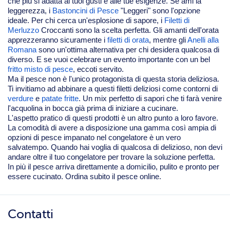
che più si adatta ai tuoi gusti e alle tue esigenze. Se ami la
leggerezza, i
Bastoncini di Pesce
"Leggeri" sono l'opzione
ideale. Per chi cerca un'esplosione di sapore, i
Filetti di
Merluzzo
Croccanti sono la scelta perfetta. Gli amanti dell'orata
apprezzeranno sicuramente i
filetti di orata
, mentre gli
Anelli alla
Romana
sono un'ottima alternativa per chi desidera qualcosa di
diverso. E se vuoi celebrare un evento importante con un bel
fritto misto di pesce
, eccoti servito.
Ma il pesce non è l'unico protagonista di questa storia deliziosa.
Ti invitiamo ad abbinare a questi filetti deliziosi come contorni di
verdure
e
patate fritte
. Un mix perfetto di sapori che ti farà venire
l'acquolina in bocca già prima di iniziare a cucinare.
L'aspetto pratico di questi prodotti è un altro punto a loro favore.
La comodità di avere a disposizione una gamma così ampia di
opzioni di pesce impanato nel congelatore è un vero
salvatempo. Quando hai voglia di qualcosa di delizioso, non devi
andare oltre il tuo congelatore per trovare la soluzione perfetta.
In più il pesce arriva direttamente a domicilio, pulito e pronto per
essere cucinato. Ordina subito il pesce online.
Contatti