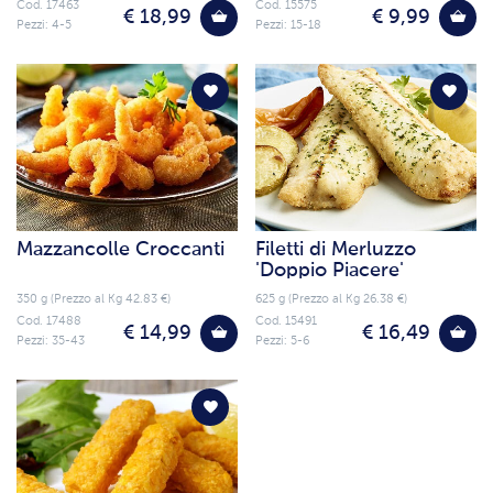
Cod. 17463
Cod. 15575
€ 18,99
€ 9,99
Pezzi: 4-5
Pezzi: 15-18
Mazzancolle Croccanti
Filetti di Merluzzo
'Doppio Piacere'
350 g (Prezzo al Kg 42.83 €)
625 g (Prezzo al Kg 26.38 €)
Cod. 17488
Cod. 15491
€ 14,99
€ 16,49
Pezzi: 35-43
Pezzi: 5-6