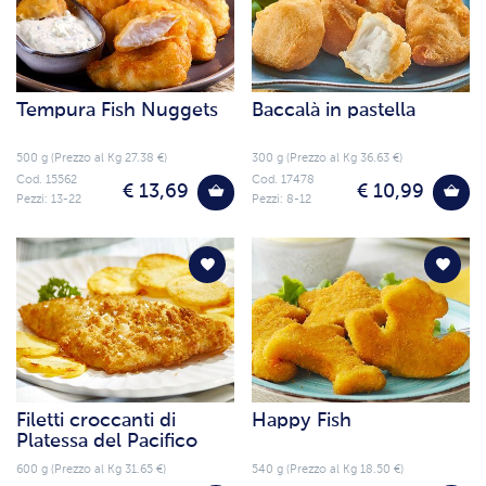
Tempura Fish Nuggets
Baccalà in pastella
500 g (Prezzo al Kg 27.38 €)
300 g (Prezzo al Kg 36.63 €)
Cod. 15562
Cod. 17478
€ 13,69
€ 10,99
Pezzi: 13-22
Pezzi: 8-12
Filetti croccanti di
Happy Fish
Platessa del Pacifico
600 g (Prezzo al Kg 31.65 €)
540 g (Prezzo al Kg 18.50 €)