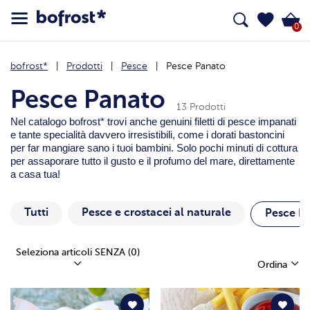
0
bofrost*
Prodotti
Pesce
Pesce Panato
Pesce Panato
13 Prodotti
Nel catalogo bofrost* trovi anche genuini filetti di pesce impanati
e tante specialità davvero irresistibili, come i dorati bastoncini
per far mangiare sano i tuoi bambini. Solo pochi minuti di cottura
per assaporare tutto il gusto e il profumo del mare, direttamente
a casa tua!
Tutti
Pesce e crostacei al naturale
Pesce P
Seleziona articoli SENZA
(0)
Ordina