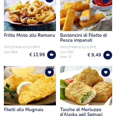
Fritto Misto alla Romana
Bastoncini di Filetto di
Pesce impanati
500 g (Prezzo al Kg 27.98 €)
450 g (Prezzo al Kg 21.09 €)
Cod. 5504
Cod. 0597
€ 13,99
€ 9,49
Pezzi: 15
Filetti alla Mugnaia
Tasche di Merluzzo
d'Alaska agli Spinaci