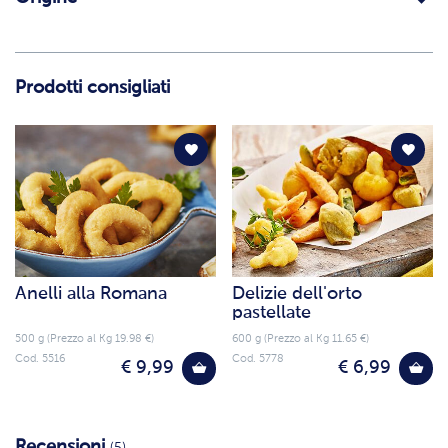
Prodotti consigliati
Anelli alla Romana
Delizie dell'orto
pastellate
500 g (Prezzo al Kg 19.98 €)
600 g (Prezzo al Kg 11.65 €)
Cod. 5516
Cod. 5778
€ 9,99
€ 6,99
Recensioni
(5)