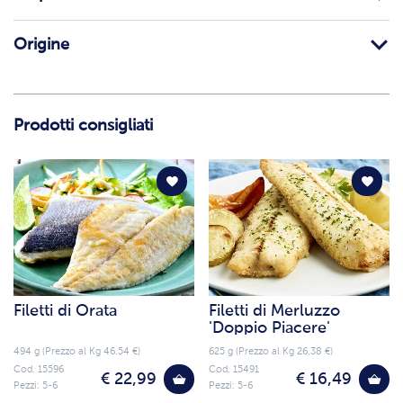
Origine
Prodotti consigliati
Filetti di Orata
Filetti di Merluzzo
'Doppio Piacere'
494 g (Prezzo al Kg 46.54 €)
625 g (Prezzo al Kg 26.38 €)
Cod. 15596
Cod. 15491
€ 22,99
€ 16,49
Pezzi: 5-6
Pezzi: 5-6