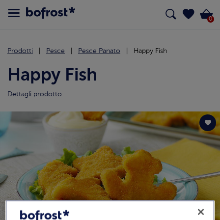
0
Prodotti
Pesce
Pesce Panato
Happy Fish
Happy Fish
Dettagli prodotto