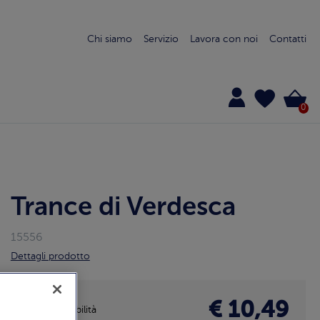
Chi siamo
Servizio
Lavora con noi
Contatti
0
Trance di Verdesca
15556
Dettagli prodotto
€ 10,49
Disponibilità