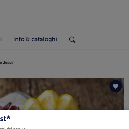
i
Info & cataloghi
erdesca