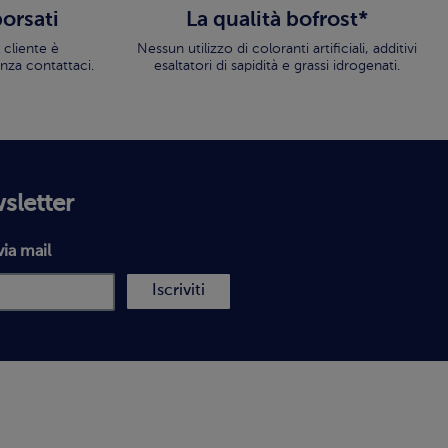
borsati
La qualità bofrost*
 cliente è
Nessun utilizzo di coloranti artificiali, additivi
nza contattaci.
esaltatori di sapidità e grassi idrogenati.
wsletter
via mail
Iscriviti