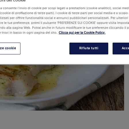
oni dei cookie
lia consente l’invio di cookie per scopi legati a prestazioni (cookie analitici), social m
(cookie di profilazione di terze parti). I cookie di terze parti per social media e a scopo
izzati per offrire funzionalità social e annunci pubblicitari personalizzati. Per ulterior
re le tue preferenze, premi il pulsante 'PREFERENZE SUI COOKIE' oppure visita Imposta
ndo alla pagina Web. Potrai anche in futuro modificare le tue preferenze cliccando il 
 trovi in basso in ogni pagina del sito.
Clicca qui per la Cookie Policy.
nze cookie
Rifiuta tutti
Acce