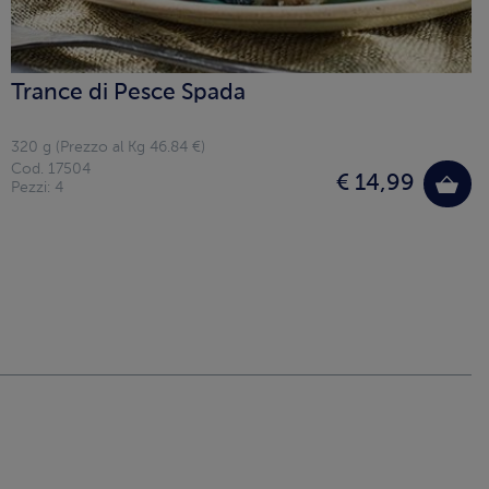
Trance di Pesce Spada
320 g (Prezzo al Kg 46.84 €)
Cod. 17504
€ 14,99
Pezzi: 4