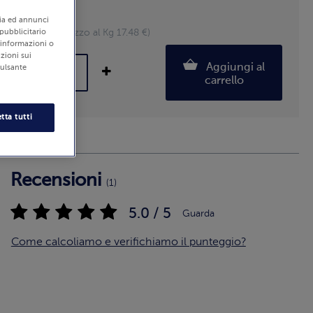
Pezzi: 5-8
edia ed annunci
 pubblicitario
600 g (Prezzo al Kg 17.48 €)
i informazioni o
zioni sui
Aggiungi al
pulsante
carrello
tta tutti
Recensioni
(1)
5.0 / 5
Guarda
Come calcoliamo e verifichiamo il punteggio?