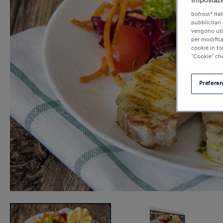
Impostazi
bofrost* Ita
pubblicitari 
vengono util
per modifica
cookie in fo
“Cookie” che
Prefere