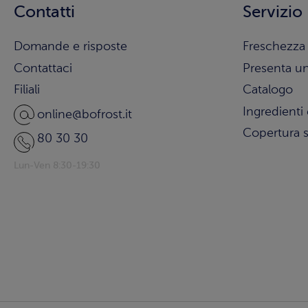
Contatti
Servizio
Domande e risposte
Freschezza 
Contattaci
Presenta u
Filiali
Catalogo
Ingredienti 
online@bofrost.it
Copertura s
80 30 30
Lun-Ven 8:30-19:30