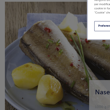
vengono util
per modifica
cookie in fo
“Cookie” che
Prefere
Nasel
1000 g (P