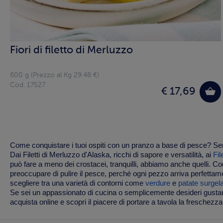
Fiori di filetto di Merluzzo
600 g (Prezzo al Kg 29.48 €)
Cod. 17527
€ 17,69
Come conquistare i tuoi ospiti con un pranzo a base di pesce? Semp
Dai Filetti di Merluzzo d'Alaska, ricchi di sapore e versatilità, ai
Fil
può fare a meno dei crostacei, tranquilli, abbiamo anche quelli.
Co
preoccupare di pulire il pesce, perché ogni pezzo arriva perfetta
scegliere tra una varietà di contorni come
verdure
e
patate surgel
Se sei un appassionato di cucina o semplicemente desideri gustare 
acquista online e scopri il piacere di portare a tavola la freschezz