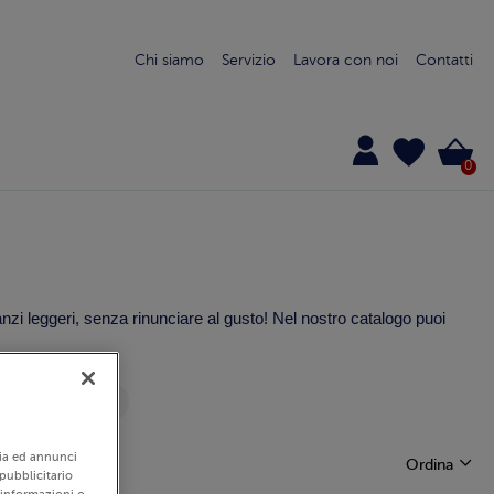
Chi siamo
Servizio
Lavora con noi
Contatti
0
 pranzi leggeri, senza rinunciare al gusto! Nel nostro catalogo puoi
 prenotazione
edia ed annunci
Ordina
 pubblicitario