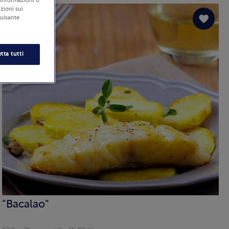
i informazioni o
zioni sui
pulsante
tta tutti
"Bacalao"