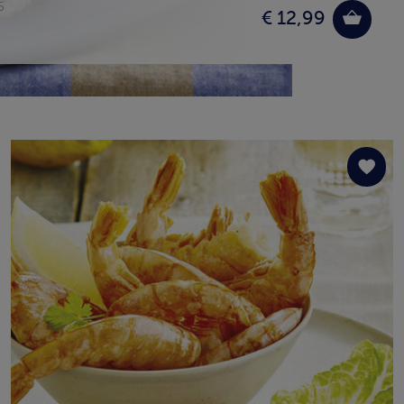
5
€ 12,99