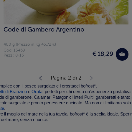
Code di Gambero Argentino
400 g (Prezzo al Kg 45.72 €)
Cod. 15469
€ 18,29
Pezzi: 8-13
Pagina 2 di 2
lice con il pesce surgelato e i crostacei bofrost*.
etti di Branzino
e
Orata
, perfetti per chi cerca un'esperienza gustativa 
de di gamberone
,
Calamari Patagonici Interi Puliti
, gamberetti e tanto 
mente surgelato e pronto per essere cucinato. Ma non ci limitiamo sol
ate
.
il meglio del mare nella tua tavola, bofrost* è la scelta ideale. Sper
a del mare, senza rinunce.