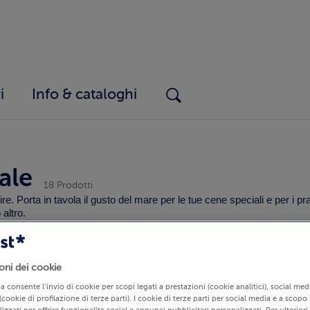
i
Info & cataloghi
ale
18 Prodotti
ervire. Porta in tavola il gusto del mare per le tue cene speciali e per i
altro.
anato
Specialità di pesce
Specialità di pesce su
oni dei cookie
lia consente l’invio di cookie per scopi legati a prestazioni (cookie analitici), social m
(cookie di profilazione di terze parti). I cookie di terze parti per social media e a scopo