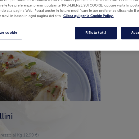
izzati per offrire funzionalità social e annunci pubblicitari personalizzati. Per ulterior
re le tue preferenze, premi il pulsante 'PREFERENZE SUI COOKIE' oppure visita Imposta
ndo alla pagina Web. Potrai anche in futuro modificare le tue preferenze cliccando il 
 trovi in basso in ogni pagina del sito.
Clicca qui per la Cookie Policy.
nze cookie
Rifiuta tutti
Acce
lini
rezzo al Kg 12.99 €)