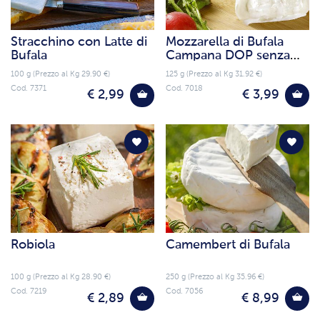
Stracchino con Latte di
Mozzarella di Bufala
Bufala
Campana DOP senza
lattosio
100 g (Prezzo al Kg 29.90 €)
125 g (Prezzo al Kg 31.92 €)
Cod. 7371
Cod. 7018
€ 2,99
€ 3,99
Robiola
Camembert di Bufala
100 g (Prezzo al Kg 28.90 €)
250 g (Prezzo al Kg 35.96 €)
Cod. 7219
Cod. 7056
€ 2,89
€ 8,99