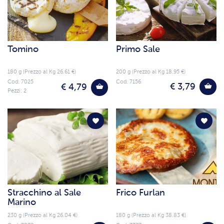
Tomino
Primo Sale
180 g (Prezzo al Kg 26.61 €)
200 g (Prezzo al Kg 18.95 €)
Cod. 7025
Cod. 7156
€ 3,79
€ 4,79
Pezzi: 2
Stracchino al Sale
Frico Furlan
Marino
230 g (Prezzo al Kg 26.04 €)
180 g (Prezzo al Kg 38.83 €)