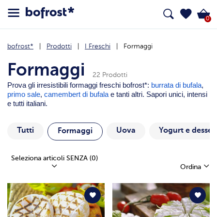
0
bofrost*
Prodotti
I Freschi
Formaggi
Formaggi
22 Prodotti
Prova gli irresistibili formaggi freschi bofrost*:
burrata di bufala
,
primo sale
,
camembert di bufala
e tanti altri. Sapori unici, intensi
e tutti italiani.
Tutti
Uova
Yogurt e desser
Formaggi
Seleziona articoli SENZA
(0)
Ordina