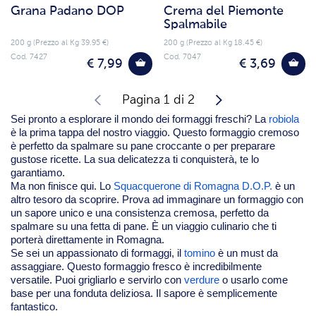
Grana Padano DOP
Crema del Piemonte
Spalmabile
200 g (Prezzo al Kg 39.95 €)
200 g (Prezzo al Kg 18.45 €)
Cod. 7427
Cod. 7047
€ 7,99
€ 3,69
Pagina 1 di 2
Sei pronto a esplorare il mondo dei formaggi freschi? La
robiola
è la prima tappa del nostro viaggio. Questo formaggio cremoso
è perfetto da spalmare su pane croccante o per preparare
gustose ricette. La sua delicatezza ti conquisterà, te lo
garantiamo.
Ma non finisce qui. Lo
Squacquerone di Romagna D.O.P.
è un
altro tesoro da scoprire. Prova ad immaginare un formaggio con
un sapore unico e una consistenza cremosa, perfetto da
spalmare su una fetta di pane. È un viaggio culinario che ti
porterà direttamente in Romagna.
Se sei un appassionato di formaggi, il
tomino
è un must da
assaggiare. Questo formaggio fresco è incredibilmente
versatile. Puoi grigliarlo e servirlo con
verdure
o usarlo come
base per una fonduta deliziosa. Il sapore è semplicemente
fantastico.