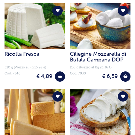
Ricotta Fresca
Ciliegine Mozzarella di
Bufala Campana DOP
320 g (Prezzo al Kg 15.28 €)
250 g (Prezzo al Kg 26.36 €)
Cod. 7340
Cod. 7030
€ 4,89
€ 6,59