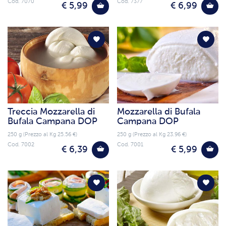
Cod. 7070
Cod. 7377
€ 5,99
€ 6,99
Treccia Mozzarella di
Mozzarella di Bufala
Bufala Campana DOP
Campana DOP
250 g (Prezzo al Kg 25.56 €)
250 g (Prezzo al Kg 23.96 €)
Cod. 7002
Cod. 7001
€ 6,39
€ 5,99