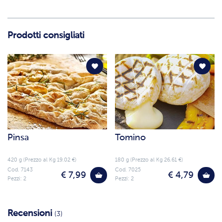
Prodotti consigliati
Pinsa
Tomino
420 g (Prezzo al Kg 19.02 €)
180 g (Prezzo al Kg 26.61 €)
Cod. 7143
Cod. 7025
€ 7,99
€ 4,79
Pezzi: 2
Pezzi: 2
Recensioni
(3)