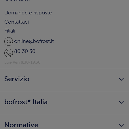
Domande e risposte
Contattaci
Filiali
online@bofrost.it
80 30 30
Lun-Ven 8:30-19:30
Servizio
Freschezza a domicilio
bofrost* Italia
Presenta un amico
Catalogo
Lavora con noi
Ingredienti e allergeni
Normative
Surgelati di qualità