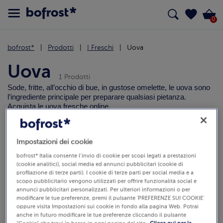
0
bofrost*
Prodotti
I Freschi
Uova
Uova
1 Prodotti
Sode, fritte, all’occhio di bue, in gustose omelette, le uova sono
l’ingrediente principale per preparare qualsiasi pietanza.
Acquista le uova fresche online.
Tutti
Formaggi
Yogurt e desser
Uova
Impostazioni dei cookie
bofrost* Italia consente l’invio di cookie per scopi legati a prestazioni
Seleziona articoli SENZA
(0)
(cookie analitici), social media ed annunci pubblicitari (cookie di
Ordina
profilazione di terze parti). I cookie di terze parti per social media e a
scopo pubblicitario vengono utilizzati per offrire funzionalità social e
annunci pubblicitari personalizzati. Per ulteriori informazioni o per
modificare le tue preferenze, premi il pulsante 'PREFERENZE SUI COOKIE'
oppure visita Impostazioni sui cookie in fondo alla pagina Web. Potrai
anche in futuro modificare le tue preferenze cliccando il pulsante