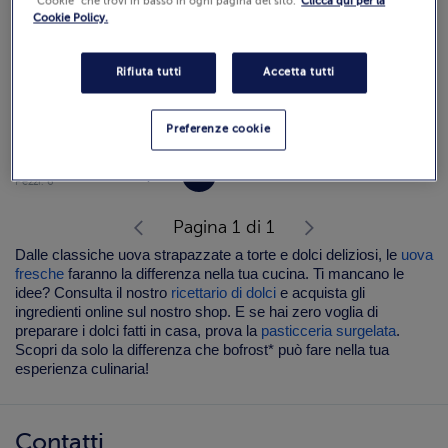
“Cookie” che trovi in basso in ogni pagina del sito.
Clicca qui per la
Cookie Policy.
Rifiuta tutti
Accetta tutti
6 Uova fresche
Preferenze cookie
320 g (Prezzo al Kg 11.53 €)
Cod. 7039
€ 3,69
Pezzi: 6
Pagina 1 di 1
Dalle classiche uova strapazzate a torte e dolci deliziosi, le
uova
fresche
faranno la differenza nella tua cucina. Ti mancano le
idee? Consulta il nostro
ricettario di dolci
e acquista gli
ingredienti online sul nostro shop. E se hai zero voglia di
preparare i dolci fatti in casa, prova la
pasticceria surgelata
.
Scopri da solo la differenza che bofrost* può fare nella tua
esperienza culinaria!
Contatti