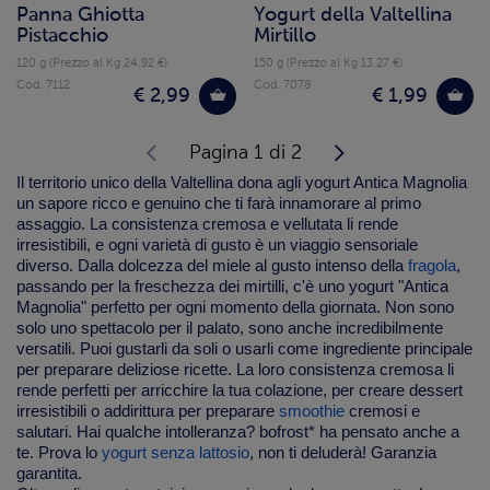
Panna Ghiotta
Yogurt della Valtellina
Pistacchio
Mirtillo
120 g (Prezzo al Kg 24.92 €)
150 g (Prezzo al Kg 13.27 €)
Cod. 7112
Cod. 7078
€ 2,99
€ 1,99
Pagina 1 di 2
Il territorio unico della Valtellina dona agli yogurt Antica Magnolia
un sapore ricco e genuino che ti farà innamorare al primo
assaggio. La consistenza cremosa e vellutata li rende
irresistibili, e ogni varietà di gusto è un viaggio sensoriale
diverso. Dalla dolcezza del
miele
al gusto intenso della
fragola
,
passando per la freschezza dei
mirtilli
, c'è uno yogurt "Antica
Magnolia" perfetto per ogni momento della giornata. Non sono
solo uno spettacolo per il palato, sono anche incredibilmente
versatili. Puoi gustarli da soli o usarli come ingrediente principale
per preparare deliziose ricette. La loro consistenza cremosa li
rende perfetti per arricchire la tua colazione, per creare dessert
irresistibili o addirittura per preparare
smoothie
cremosi e
salutari. Hai qualche intolleranza? bofrost* ha pensato anche a
te. Prova lo
yogurt senza lattosio
, non ti deluderà! Garanzia
garantita.