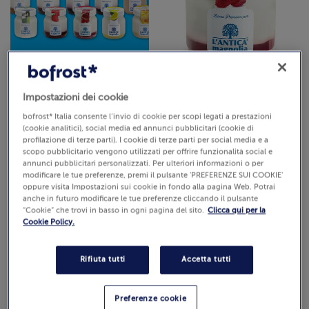
Promo Yogurt
Yogurt della Valtellina
Melagrana e Lampone
Impostazioni dei cookie
150 g (Prezzo al Kg 13.27 €)
Cod. 7154
bofrost* Italia consente l’invio di cookie per scopi legati a prestazioni
€ 1,99
(cookie analitici), social media ed annunci pubblicitari (cookie di
profilazione di terze parti). I cookie di terze parti per social media e a
scopo pubblicitario vengono utilizzati per offrire funzionalità social e
annunci pubblicitari personalizzati. Per ulteriori informazioni o per
modificare le tue preferenze, premi il pulsante 'PREFERENZE SUI COOKIE'
oppure visita Impostazioni sui cookie in fondo alla pagina Web. Potrai
anche in futuro modificare le tue preferenze cliccando il pulsante
“Cookie” che trovi in basso in ogni pagina del sito.
Clicca qui per la
Cookie Policy.
Rifiuta tutti
Accetta tutti
Yogurt della Valtellina
Yogurt della Valtellina
Naturale
Frutti di bosco
150 g (Prezzo al Kg 13.27 €)
150 g (Prezzo al Kg 13.27 €)
Preferenze cookie