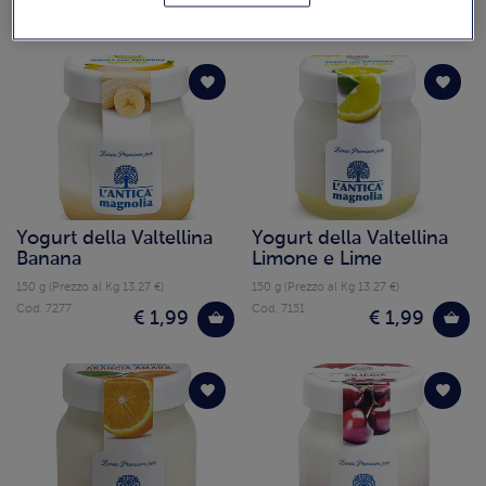
Cod. 7076
Cod. 7079
€ 1,99
€ 1,99
Yogurt della Valtellina
Yogurt della Valtellina
Banana
Limone e Lime
150 g (Prezzo al Kg 13.27 €)
150 g (Prezzo al Kg 13.27 €)
Cod. 7277
Cod. 7151
€ 1,99
€ 1,99