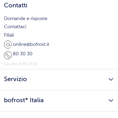
Contatti
Domande e risposte
Contattaci
Filiali
online@bofrost.it
80 30 30
Lun-Ven 8:30-19:30
Servizio
Freschezza a domicilio
bofrost* Italia
Presenta un amico
Catalogo
Lavora con noi
Ingredienti e allergeni