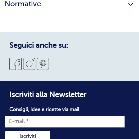
Normative
Surgelati di qualità
Copertura servizio
Sostenibilità
Privacy Policy
Privacy Policy Candidati
Cookie Policy
Seguici anche su:
Condizioni Generali di Vendita
Codice Etico
Segnalazioni Whistleblowing
Dichiarazione di accessibilità
Iscriviti alla Newsletter
Consigli, idee e ricette via mail
Iscriviti