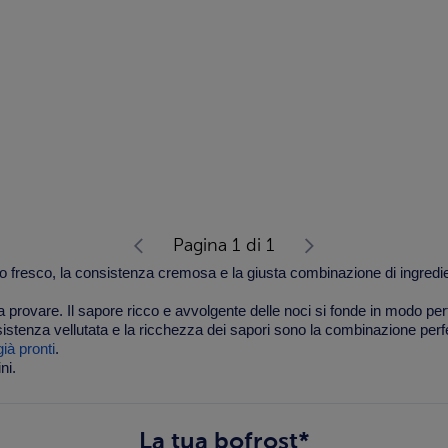
Pagina 1 di 1
co fresco, la consistenza cremosa e la giusta combinazione di ingred
a provare. Il sapore ricco e avvolgente delle noci si fonde in modo p
istenza vellutata e la ricchezza dei sapori sono la combinazione perfet
già pronti
.
ni.
La tua bofrost*