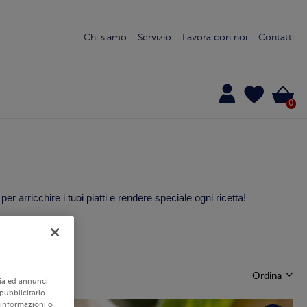
Chi siamo
Servizio
Lavora con noi
Contatti
0
arricchire i tuoi piatti e rendere speciale ogni ricetta!
ce
Ordina
edia ed annunci
 pubblicitario
i informazioni o