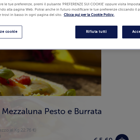
re le tue preferenze, premi il pulsante 'PREFERENZE SUI COOKIE' oppure visita Imposta
ndo alla pagina Web. Potrai anche in futuro modificare le tue preferenze cliccando il 
 trovi in basso in ogni pagina del sito.
Clicca qui per la Cookie Policy.
nze cookie
Rifiuta tutti
Acce
 Mezzaluna Pesto e Burrata
ezzo al Kg 22.76 €)
8