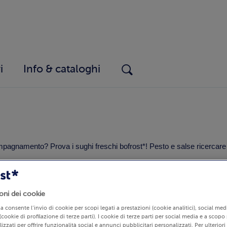
i
Info & cataloghi
gnamento? Prova i sughi freschi bofrost*! Pesto e salse ricercare per 
t
Salumi
Panificati
Pes
Primi e Sughi
oni dei cookie
lia consente l’invio di cookie per scopi legati a prestazioni (cookie analitici), social m
(cookie di profilazione di terze parti). I cookie di terze parti per social media e a scopo
izzati per offrire funzionalità social e annunci pubblicitari personalizzati. Per ulterior