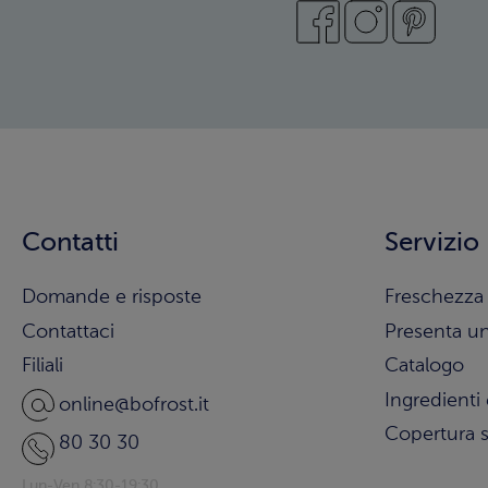
Contatti
Servizio
Domande e risposte
Freschezza 
Contattaci
Presenta u
Filiali
Catalogo
Ingredienti 
online@bofrost.it
Copertura s
80 30 30
Lun-Ven 8:30-19:30