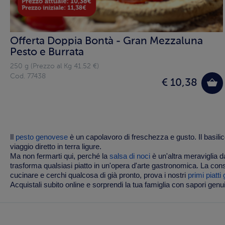
Offerta Doppia Bontà - Gran Mezzaluna
Pesto e Burrata
250 g (Prezzo al Kg 41.52 €)
Cod. 77438
€ 10,38
Il
pesto genovese
è un capolavoro di freschezza e gusto. Il basili
viaggio diretto in terra ligure.
Ma non fermarti qui, perché la
salsa di noci
è un'altra meraviglia d
trasforma qualsiasi piatto in un'opera d'arte gastronomica. La cons
cucinare e cerchi qualcosa di già pronto, prova i nostri
primi piatti 
Acquistali subito online e sorprendi la tua famiglia con sapori genui