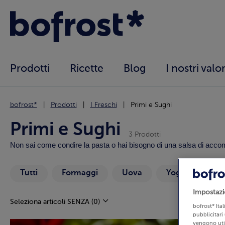
Prodotti
Ricette
Blog
I nostri valor
bofrost*
Prodotti
I Freschi
Primi e Sughi
Primi e Sughi
3 Prodotti
Non sai come condire la pasta o hai bisogno di una salsa di accompa
Tutti
Formaggi
Uova
Yogurt e desser
Impostazi
Seleziona articoli SENZA
(0)
bofrost* Ita
pubblicitari 
vengono util