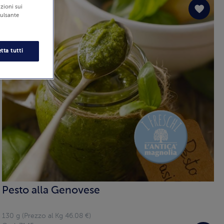
zioni sui
pulsante
tta tutti
Pesto alla Genovese
130 g (Prezzo al Kg 46.08 €)