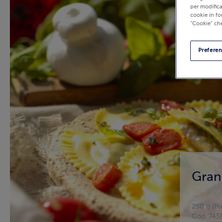
per modifica
cookie in fo
“Cookie” che
Prefere
Gran
250 g (Pr
Cod. 743