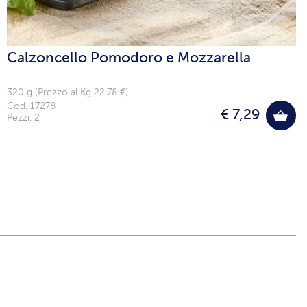
Calzoncello Pomodoro e Mozzarella
320 g (Prezzo al Kg 22.78 €)
Cod. 17278
€ 7,29
Pezzi: 2