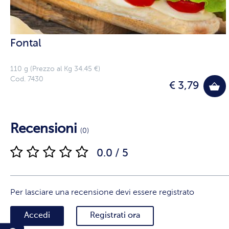
Fontal
110 g (Prezzo al Kg 34.45 €)
Cod. 7430
€ 3,79
Recensioni
(0)
0.0 / 5
Per lasciare una recensione devi essere registrato
Accedi
Registrati ora