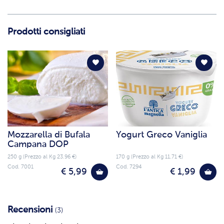
Prodotti consigliati
Mozzarella di Bufala
Yogurt Greco Vaniglia
Campana DOP
250 g (Prezzo al Kg 23.96 €)
170 g (Prezzo al Kg 11.71 €)
Cod. 7001
Cod. 7294
€ 5,99
€ 1,99
Recensioni
(3)