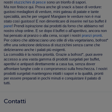
nostri
stuzzichini di pesce
sono un trionfo di sapori.
Ma non finisce qui. Prova anche gli snack a base di verdure:
gustosi medaglioni di verdure, mini gateau di patate e tante
specialità, anche per vegani! Mangiare le verdure non è mai
stato così gustoso! E non dimenticare di inserire nel tuo buffet il
pane
! Prendi ispirazione dai prodotti da forno che abbiamo nel
nostro shop online. E se dopo il buffet o all’aperitivo, ancora non
hai pensato al pranzo o alla cena, scopri i nostri
pranzi pronti
.
Per coloro che abbracciano uno stile di vita vegetariano, bofrost*
offre una selezione deliziosa di stuzzichini senza carne che
delizieranno anche i palati più esigenti.
La comodità è la nostra priorità. Grazie a bofrost*, puoi avere
accesso a una vasta gamma di prodotti surgelati per buffet,
aperitivi e antipasti direttamente a casa tua, senza dover
affrontare lunghe code o compromessi sulla freschezza. I nostri
prodotti surgelati mantengono intatti i sapori e la qualità, pronti
per essere preparati in pochi minuti e conquistare il palato di
tutti.
Contatti