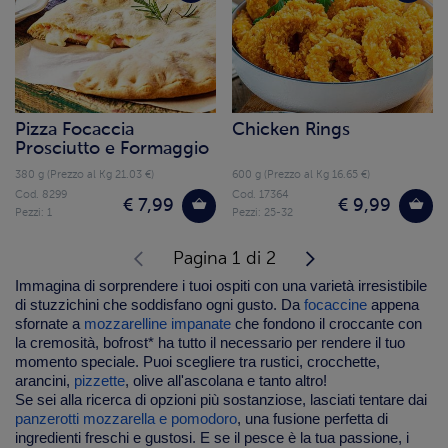
Pizza Focaccia
Chicken Rings
Prosciutto e Formaggio
380 g (Prezzo al Kg 21.03 €)
600 g (Prezzo al Kg 16.65 €)
Cod. 8299
Cod. 17364
€ 7,99
€ 9,99
Pezzi: 1
Pezzi: 25-32
Pagina 1 di 2
Immagina di sorprendere i tuoi ospiti con una varietà irresistibile
di stuzzichini che soddisfano ogni gusto. Da
focaccine
appena
sfornate a
mozzarelline impanate
che fondono il croccante con
la cremosità, bofrost* ha tutto il necessario per rendere il tuo
momento speciale. Puoi scegliere tra rustici, crocchette,
arancini,
pizzette
, olive all'ascolana e tanto altro!
Se sei alla ricerca di opzioni più sostanziose, lasciati tentare dai
panzerotti mozzarella e pomodoro
, una fusione perfetta di
ingredienti freschi e gustosi. E se il pesce è la tua passione, i