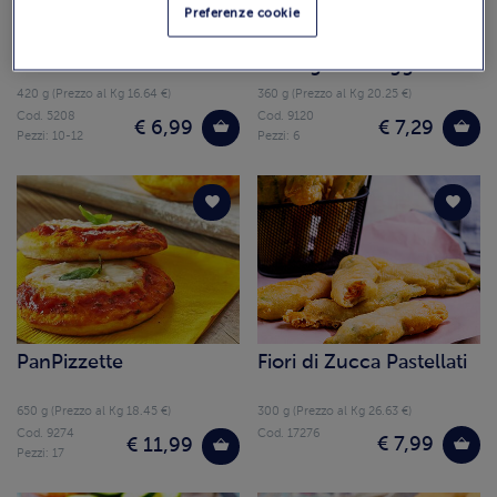
Preferenze cookie
Mini Arancini di Riso
Medaglioni Spinaci e
Parmigiano Reggiano
420 g (Prezzo al Kg 16.64 €)
360 g (Prezzo al Kg 20.25 €)
Cod. 5208
Cod. 9120
€ 6,99
€ 7,29
Pezzi: 10-12
Pezzi: 6
PanPizzette
Fiori di Zucca Pastellati
650 g (Prezzo al Kg 18.45 €)
300 g (Prezzo al Kg 26.63 €)
Cod. 9274
Cod. 17276
€ 7,99
€ 11,99
Pezzi: 17