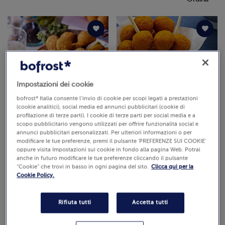
Impostazioni dei cookie
bofrost* Italia consente l’invio di cookie per scopi legati a prestazioni
Olive Ripiene
Mozzarelline Impanate
(cookie analitici), social media ed annunci pubblicitari (cookie di
all'Ascolana
profilazione di terze parti). I cookie di terze parti per social media e a
400 g (Prezzo al Kg 22.48 €)
400 g (Prezzo al Kg 19.97 €)
scopo pubblicitario vengono utilizzati per offrire funzionalità social e
annunci pubblicitari personalizzati. Per ulteriori informazioni o per
Cod. 5217
Cod. 5165
€ 8,99
€ 7,99
modificare le tue preferenze, premi il pulsante 'PREFERENZE SUI COOKIE'
Pezzi: 18-20
Pezzi: 25-27
oppure visita Impostazioni sui cookie in fondo alla pagina Web. Potrai
anche in futuro modificare le tue preferenze cliccando il pulsante
“Cookie” che trovi in basso in ogni pagina del sito.
Clicca qui per la
Cookie Policy.
Rifiuta tutti
Accetta tutti