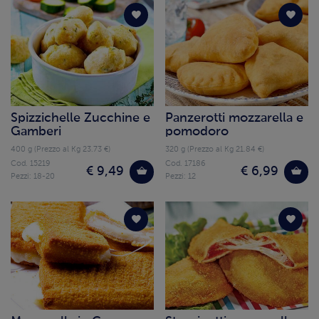
Spizzichelle Zucchine e
Panzerotti mozzarella e
Gamberi
pomodoro
400 g (Prezzo al Kg 23.73 €)
320 g (Prezzo al Kg 21.84 €)
Cod. 15219
Cod. 17186
€ 9,49
€ 6,99
Pezzi: 18-20
Pezzi: 12