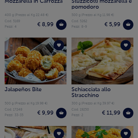
Mozzarella in Carrozza
Stuzzicotti mozzarella e
pomodoro
400 g (Prezzo al Kg 22.48 €)
500 g (Prezzo al Kg 11.98 €)
Cod. 5169
Cod. 5262
€ 8,99
€ 5,99
Pezzi: 4
Pezzi: 8-9
Jalapeños Bite
Schiacciata allo
Stracchino
500 g (Prezzo al Kg 19.98 €)
300 g (Prezzo al Kg 39.97 €)
Cod. 17248
Cod. 19250
€ 9,99
€ 11,99
Pezzi: 33-35
Pezzi: 2