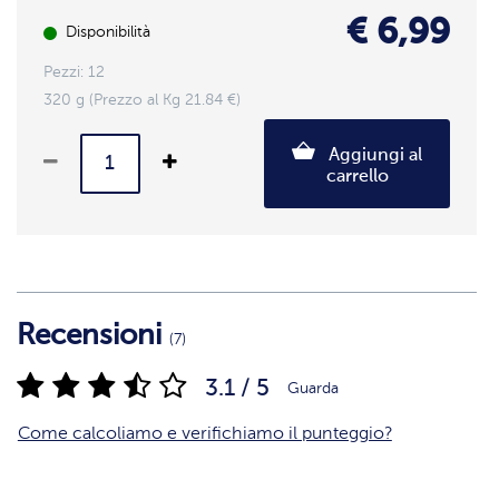
€ 6,99
Disponibilità
Pezzi: 12
320 g (Prezzo al Kg 21.84 €)
Aggiungi al
carrello
Recensioni
(7)
3.1 / 5
Guarda
Come calcoliamo e verifichiamo il punteggio?