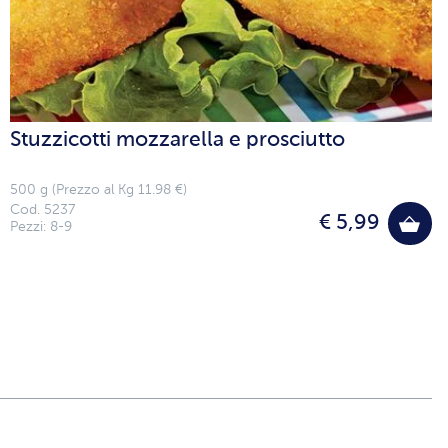
Stuzzicotti mozzarella e prosciutto
500 g (Prezzo al Kg 11.98 €)
Cod. 5237
€ 5,99
Pezzi: 8-9