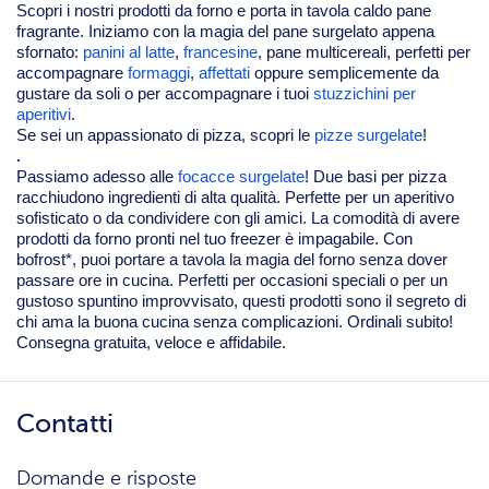
Scopri i nostri prodotti da forno e porta in tavola caldo pane
fragrante. Iniziamo con la magia del pane surgelato appena
sfornato:
panini al latte
,
francesine
, pane multicereali, perfetti per
accompagnare
formaggi
,
affettati
oppure semplicemente da
gustare da soli o per accompagnare i tuoi
stuzzichini per
aperitivi
.
Se sei un appassionato di pizza, scopri le
pizze surgelate
!
.
Passiamo adesso alle
focacce surgelate
! Due basi per pizza
racchiudono ingredienti di alta qualità. Perfette per un aperitivo
sofisticato o da condividere con gli amici. La comodità di avere
prodotti da forno pronti nel tuo freezer è impagabile. Con
bofrost*, puoi portare a tavola la magia del forno senza dover
passare ore in cucina. Perfetti per occasioni speciali o per un
gustoso spuntino improvvisato, questi prodotti sono il segreto di
chi ama la buona cucina senza complicazioni. Ordinali subito!
Consegna gratuita, veloce e affidabile.
Contatti
Domande e risposte