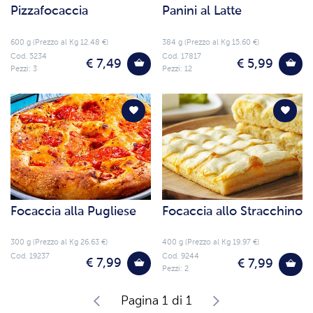
Pizzafocaccia
Panini al Latte
600 g (Prezzo al Kg 12.48 €)
384 g (Prezzo al Kg 15.60 €)
Cod. 5234
Cod. 17817
€ 7,49
€ 5,99
Pezzi: 3
Pezzi: 12
Focaccia alla Pugliese
Focaccia allo Stracchino
300 g (Prezzo al Kg 26.63 €)
400 g (Prezzo al Kg 19.97 €)
Cod. 19237
Cod. 9244
€ 7,99
€ 7,99
Pezzi: 2
Pagina 1 di 1