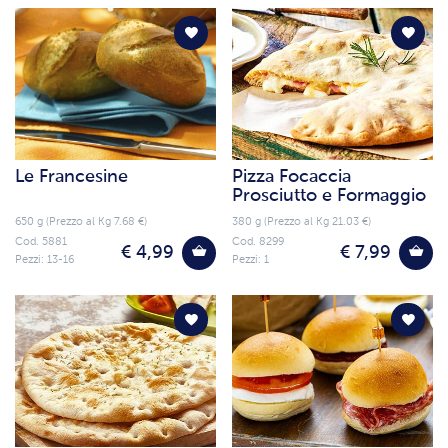
Le Francesine
Pizza Focaccia
Prosciutto e Formaggio
650 g (Prezzo al Kg 7.68 €)
380 g (Prezzo al Kg 21.03 €)
Cod. 5881
Cod. 8299
€ 4,99
€ 7,99
Pezzi: 13-16
Pezzi: 1