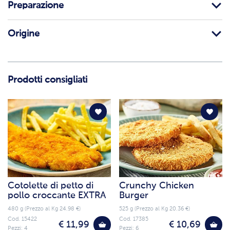
Preparazione
Origine
Prodotti consigliati
Cotolette di petto di
Crunchy Chicken
pollo croccante EXTRA
Burger
480 g (Prezzo al Kg 24.98 €)
525 g (Prezzo al Kg 20.36 €)
Cod. 15422
Cod. 17385
€ 11,99
€ 10,69
Pezzi: 4
Pezzi: 6