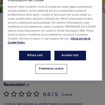
Impostazioni dei cookie
bofrost* Italia consente l’invio di cookie per scopi legati a prestazioni
(cookie analitici), social media ed annunci pubblicitari (cookie di
profilazione di terze parti). I cookie di terze parti per social media e a
scopo pubblicitario vengono utilizzati per offrire funzionalità social e
annunci pubblicitari personalizzati. Per ulteriori informazioni o per
Disponibilità
modificare le tue preferenze, premi il pulsante 'PREFERENZE SUI COOKIE'
€ 14,99
oppure visita Impostazioni sui cookie in fondo alla pagina Web. Potrai
anche in futuro modificare le tue preferenze cliccando il pulsante
900 g (Prezzo al Kg 16.66 €)
“Cookie” che trovi in basso in ogni pagina del sito.
Clicca qui per la
Cookie Policy.
Aggiungi al carrello
Rifiuta tutti
Accetta tutti
Preferenze cookie
Recensioni
(0)
0.0 / 5
Guarda
Come calcoliamo e verifichiamo il punteggio?