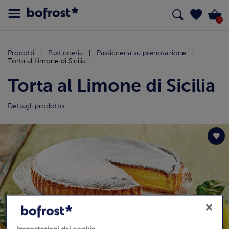
0
Prodotti
Pasticceria
Pasticceria su prenotazione
Torta al Limone di Sicilia
Torta al Limone di Sicilia
Dettagli prodotto