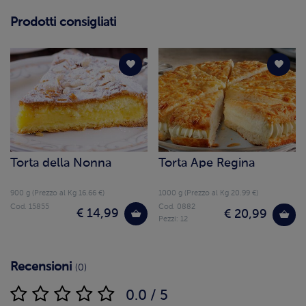
Prodotti consigliati
Torta della Nonna
Torta Ape Regina
900 g (Prezzo al Kg 16.66 €)
1000 g (Prezzo al Kg 20.99 €)
Cod. 15855
Cod. 0882
€ 14,99
€ 20,99
Pezzi: 12
Recensioni
(0)
0.0 / 5