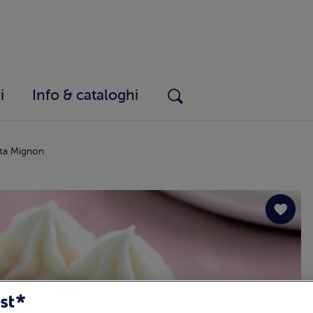
i
Info & cataloghi
ta Mignon