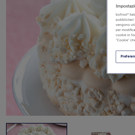
Impostazi
bofrost* Ita
pubblicitari 
vengono util
per modifica
cookie in fo
“Cookie” che
Prefere