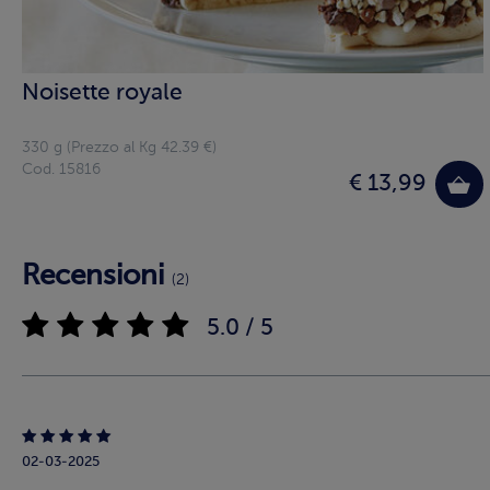
Noisette royale
330 g (Prezzo al Kg 42.39 €)
Cod. 15816
€ 13,99
Recensioni
(2)
5.0 / 5
02-03-2025