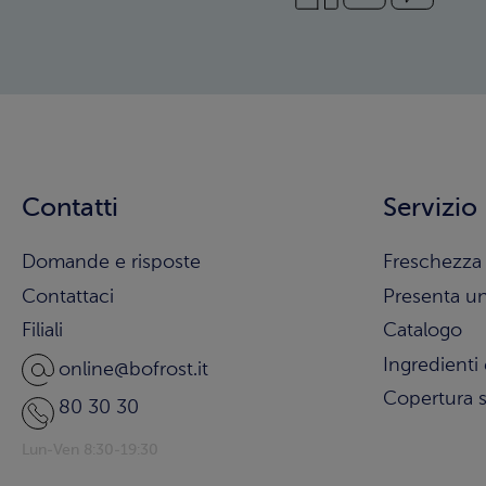
Contatti
Servizio
Domande e risposte
Freschezza 
Contattaci
Presenta u
Filiali
Catalogo
Ingredienti 
online@bofrost.it
Copertura s
80 30 30
Lun-Ven 8:30-19:30