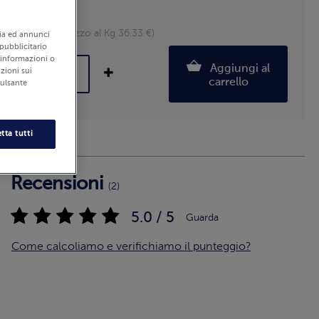
Fette: 6
330 g (Prezzo al Kg 36.33 €)
edia ed annunci
 pubblicitario
i informazioni o
Aggiungi al
zioni sui
carrello
pulsante
tta tutti
Recensioni
(2)
5.0 / 5
Guarda
Come calcoliamo e verifichiamo il punteggio?