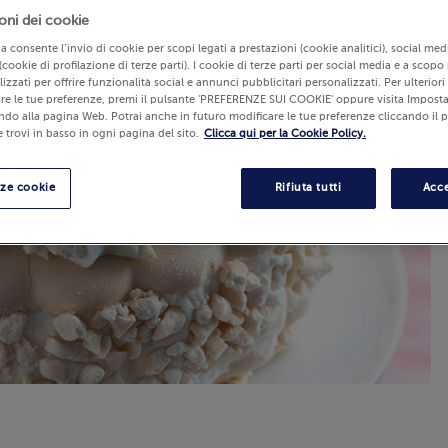
oni dei cookie
lia consente l’invio di cookie per scopi legati a prestazioni (cookie analitici), social m
(cookie di profilazione di terze parti). I cookie di terze parti per social media e a scopo
izzati per offrire funzionalità social e annunci pubblicitari personalizzati. Per ulterior
re le tue preferenze, premi il pulsante 'PREFERENZE SUI COOKIE' oppure visita Imposta
ndo alla pagina Web. Potrai anche in futuro modificare le tue preferenze cliccando il 
 trovi in basso in ogni pagina del sito.
Clicca qui per la Cookie Policy.
nze cookie
Rifiuta tutti
Acce